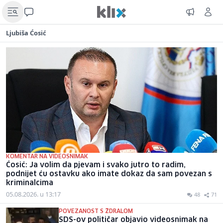
Ljubiša Ćosić
KOMENTAR NA VIDEOSNIMAK
Ćosić: Ja volim da pjevam i svako jutro to radim,
podnijet ću ostavku ako imate dokaz da sam povezan s
kriminalcima
05.08.2026. u 13:17
48
71
POVEZANOST S ŽDRALOM
SDS-ov političar objavio videosnimak na