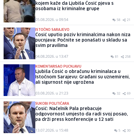
kojem kaže da Ljubiša Ćosić pjeva s
osobama iz kriminalne grupe
05.08.2026. u 09:54
58
21
ISTOČNO SARAJEVO
Ćosić uputio poziv kriminalcima nakon niza
pucnjava: Počnite se ponašati u skladu sa
svim pravilima
04.08.2026. u 13:47
81
258
KOMENTARISAO PUCNJAVU
Ljubiša Ćosić o obračunu kriminalaca u
Istočnom Sarajevu: Građani su uznemireni,
ali sigurnost nije ugrožena
03.08.2026. u 21:23
32
69
SUKOBI POLITIČARA
Ćosić: Načelnik Pala prebacuje
odgovornost umjesto da radi svoj posao,
pa drži press konferencije u 12 sati
13.07.2026. u 15:48
5
30