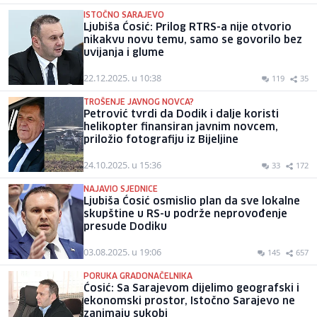
ISTOČNO SARAJEVO
Ljubiša Ćosić: Prilog RTRS-a nije otvorio
nikakvu novu temu, samo se govorilo bez
uvijanja i glume
22.12.2025. u 10:38
119
35
TROŠENJE JAVNOG NOVCA?
Petrović tvrdi da Dodik i dalje koristi
helikopter finansiran javnim novcem,
priložio fotografiju iz Bijeljine
24.10.2025. u 15:36
33
172
NAJAVIO SJEDNICE
Ljubiša Ćosić osmislio plan da sve lokalne
skupštine u RS-u podrže neprovođenje
presude Dodiku
03.08.2025. u 19:06
145
657
PORUKA GRADONAČELNIKA
Ćosić: Sa Sarajevom dijelimo geografski i
ekonomski prostor, Istočno Sarajevo ne
zanimaju sukobi