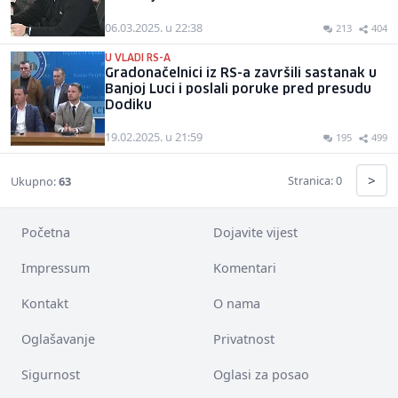
06.03.2025. u 22:38
213
404
U VLADI RS-A
Gradonačelnici iz RS-a završili sastanak u
Banjoj Luci i poslali poruke pred presudu
Dodiku
19.02.2025. u 21:59
195
499
>
Stranica: 0
Ukupno:
63
Početna
Dojavite vijest
Impressum
Komentari
Kontakt
O nama
Oglašavanje
Privatnost
Sigurnost
Oglasi za posao