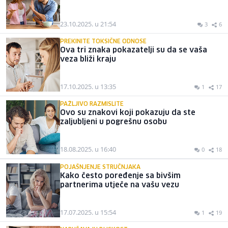
23.10.2025. u 21:54
3
6
PREKINITE TOKSIČNE ODNOSE
Ova tri znaka pokazatelji su da se vaša
veza bliži kraju
17.10.2025. u 13:35
1
17
PAŽLJIVO RAZMISLITE
Ovo su znakovi koji pokazuju da ste
zaljubljeni u pogrešnu osobu
18.08.2025. u 16:40
0
18
POJAŠNJENJE STRUČNJAKA
Kako često poređenje sa bivšim
partnerima utječe na vašu vezu
17.07.2025. u 15:54
1
19