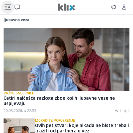
ljubavna veza
VAŽNE SMJERNICE
Četiri najčešća razloga zbog kojih ljubavne veze ne
uspijevaju
20.03.2026. u 22:53
4
0
IZGRADITE POVJERENJE
Ovih pet stvari koje nikada ne biste trebali
tražiti od partnera u vezi