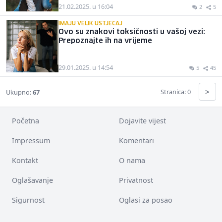
21.02.2025. u 16:04
2
5
IMAJU VELIK USTJECAJ
Ovo su znakovi toksičnosti u vašoj vezi:
Prepoznajte ih na vrijeme
29.01.2025. u 14:54
5
45
>
Stranica: 0
Ukupno:
67
Početna
Dojavite vijest
Impressum
Komentari
Kontakt
O nama
Oglašavanje
Privatnost
Sigurnost
Oglasi za posao