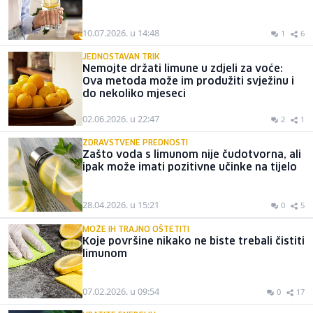
10.07.2026. u 14:48
1
6
JEDNOSTAVAN TRIK
Nemojte držati limune u zdjeli za voće:
Ova metoda može im produžiti svježinu i
do nekoliko mjeseci
02.06.2026. u 22:47
2
1
ZDRAVSTVENE PREDNOSTI
Zašto voda s limunom nije čudotvorna, ali
ipak može imati pozitivne učinke na tijelo
28.04.2026. u 15:21
0
5
MOŽE IH TRAJNO OŠTETITI
Koje površine nikako ne biste trebali čistiti
limunom
07.02.2026. u 09:54
0
17