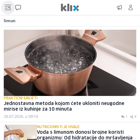
limun
PRAKTIČNI SAVJETI
Jednostavna metoda kojom ćete ukloniti neugodne
mirise iz kuhinje za 10 minuta
26.07.2026. u 09:16
1
4
NUTRICIONISTI JE HVALE
Voda s limunom donosi brojne koristi
organizmu: Od hidratacije do mršavljenja