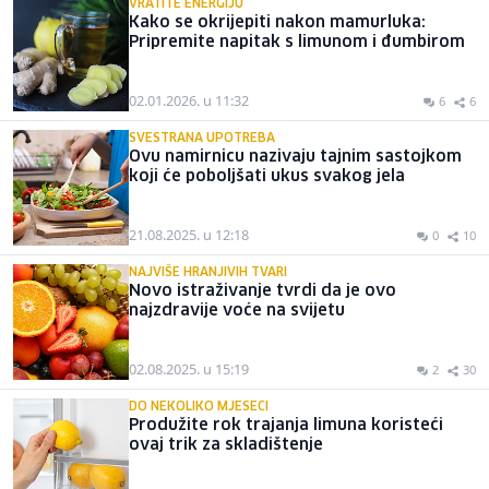
VRATITE ENERGIJU
Kako se okrijepiti nakon mamurluka:
Pripremite napitak s limunom i đumbirom
02.01.2026. u 11:32
6
6
SVESTRANA UPOTREBA
Ovu namirnicu nazivaju tajnim sastojkom
koji će poboljšati ukus svakog jela
21.08.2025. u 12:18
0
10
NAJVIŠE HRANJIVIH TVARI
Novo istraživanje tvrdi da je ovo
najzdravije voće na svijetu
02.08.2025. u 15:19
2
30
DO NEKOLIKO MJESECI
Produžite rok trajanja limuna koristeći
ovaj trik za skladištenje