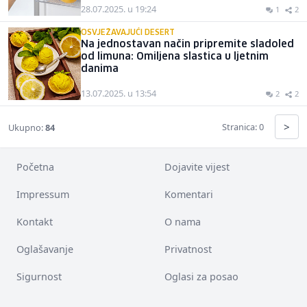
28.07.2025. u 19:24
1
2
OSVJEŽAVAJUĆI DESERT
Na jednostavan način pripremite sladoled
od limuna: Omiljena slastica u ljetnim
danima
13.07.2025. u 13:54
2
2
>
Stranica: 0
Ukupno:
84
Početna
Dojavite vijest
Impressum
Komentari
Kontakt
O nama
Oglašavanje
Privatnost
Sigurnost
Oglasi za posao