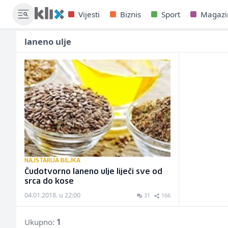
Vijesti
Biznis
Sport
Magazi
laneno ulje
NAJSTARIJA BILJKA
Čudotvorno laneno ulje liječi sve od
srca do kose
04.01.2018. u 22:00
31
166
Ukupno:
1