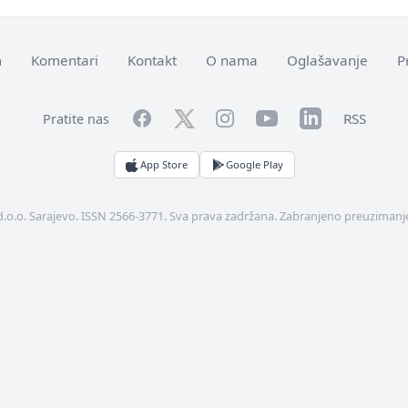
m
Komentari
Kontakt
O nama
Oglašavanje
P
Facebook
YouTube
LinkedIn
Twitter
Instagram
RSS
Pratite nas
App Store
Google Play
d.o.o. Sarajevo. ISSN 2566-3771. Sva prava zadržana. Zabranjeno preuzimanje