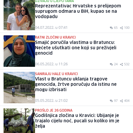
UŽIVAJU U LJEPOTAMA
Reprezentativac Hrvatske s prelijepom
suprugom odmara u BiH, kupao se na
vodopadu
04.07.2022. u 07:41
65
100
RATNI ZLOČINI U KRAVICI
Smajić poručila vlastima u Bratuncu:
Nećete ušutkati one koji su preživjeli
genocid
06.05.2022. u 11:26
24
532
SANIRAJU HALE U KRAVICI
Vlast u Bratuncu uklanja tragove
genocida, žrtve poručuju da istinu ne
mogu izbrisati
05.05.2022. u 21:02
97
404
PROŠLO JE 26 GODINA
Godišnjica zločina u Kravici: Ubijanje je
trajalo cijelu noć, pucali su koliko im je
želja