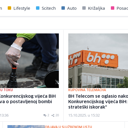
n
Lifestyle
Scitech
Auto
Križaljka
Posa
 U TOKU
KUPOVINA TELEMACHA
onkurencijskog vijeća BiH
BH Telecom se oglasio nak
ava o postavljenoj bombi
Konkurencijskog vijeća BiH
strateški iskorak"
 13:36
15.10.2025. u 15:32
2
20
OBJAVA U SLUŽBENOM LISTU