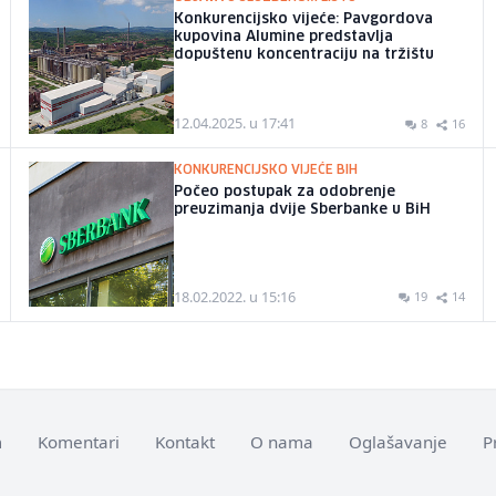
Konkurencijsko vijeće: Pavgordova
kupovina Alumine predstavlja
dopuštenu koncentraciju na tržištu
12.04.2025. u 17:41
8
16
KONKURENCIJSKO VIJEĆE BIH
Počeo postupak za odobrenje
preuzimanja dvije Sberbanke u BiH
18.02.2022. u 15:16
19
14
m
Komentari
Kontakt
O nama
Oglašavanje
P