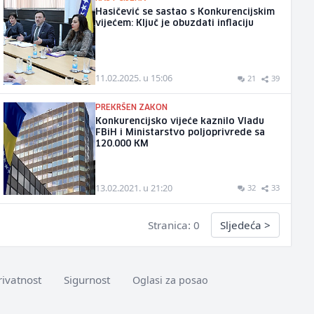
Hasičević se sastao s Konkurencijskim
vijećem: Ključ je obuzdati inflaciju
11.02.2025. u 15:06
21
39
PREKRŠEN ZAKON
Konkurencijsko vijeće kaznilo Vladu
FBiH i Ministarstvo poljoprivrede sa
120.000 KM
13.02.2021. u 21:20
32
33
Stranica: 0
Sljedeća
>
rivatnost
Sigurnost
Oglasi za posao