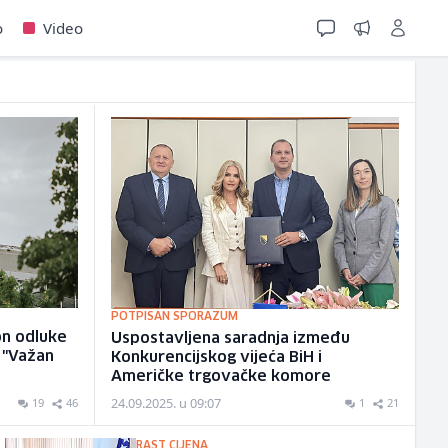
o
Video
POTPISAN SPORAZUM
on odluke
Uspostavljena saradnja između
: "Važan
Konkurencijskog vijeća BiH i
Američke trgovačke komore
24.09.2025. u 09:07
19
46
1
21
RAST CIJENA