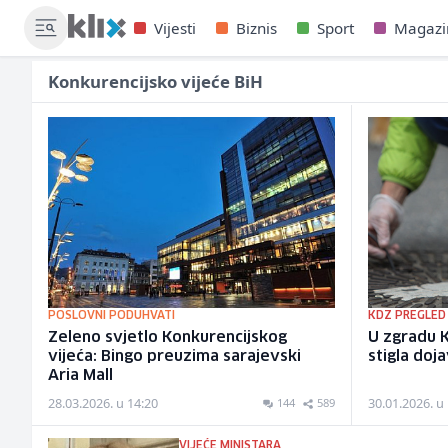
Vijesti
Biznis
Sport
Magazi
Konkurencijsko vijeće BiH
POSLOVNI PODUHVATI
KDZ PREGLED
Zeleno svjetlo Konkurencijskog
U zgradu K
vijeća: Bingo preuzima sarajevski
stigla doj
Aria Mall
28.03.2026. u 14:20
30.01.2026. u
144
589
VIJEĆE MINISTARA