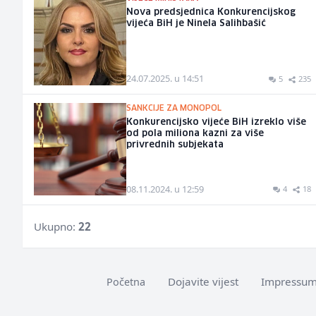
Nova predsjednica Konkurencijskog
vijeća BiH je Ninela Salihbašić
24.07.2025. u 14:51
5
235
SANKCIJE ZA MONOPOL
Konkurencijsko vijeće BiH izreklo više
od pola miliona kazni za više
privrednih subjekata
08.11.2024. u 12:59
4
18
Ukupno:
22
Dojavite vijest
Impressu
Početna