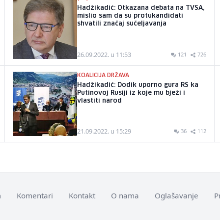
Hadžikadić: Otkazana debata na TVSA,
mislio sam da su protukandidati
shvatili značaj sučeljavanja
26.09.2022. u 11:53
121
726
KOALICIJA DRŽAVA
Hadžikadić: Dodik uporno gura RS ka
Putinovoj Rusiji iz koje mu bježi i
vlastiti narod
21.09.2022. u 15:29
36
112
m
Komentari
Kontakt
O nama
Oglašavanje
P