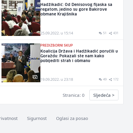
Hadžikadić: Od Denisovog fijaska sa
regatom, jedino su gore Bakirove
obmane Krajišnika
25.09.2022. u 15:14
51
431
PREDIZBORNI SKUP
Koalicija Država i Hadžikadić poručili u
Goraždu: Pokazali ste nam kako
pobijediti strah i obmanu
19.09.2022. u 23:18
49
172
Stranica: 0
Sljedeća
>
rivatnost
Sigurnost
Oglasi za posao