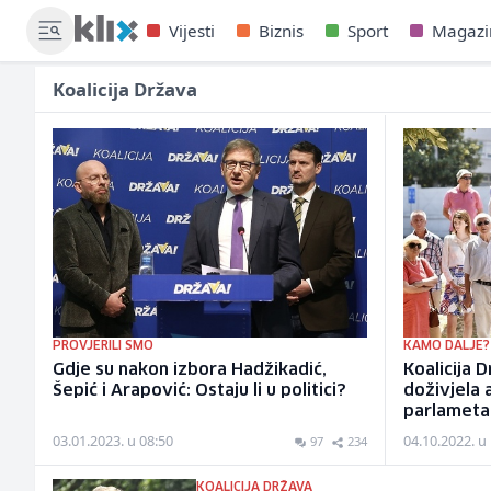
Vijesti
Biznis
Sport
Magazi
Koalicija Država
PROVJERILI SMO
KAMO DALJE?
Gdje su nakon izbora Hadžikadić,
Koalicija 
Šepić i Arapović: Ostaju li u politici?
doživjela 
parlametar
03.01.2023. u 08:50
04.10.2022. u
97
234
KOALICIJA DRŽAVA