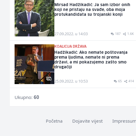
Mirsad Hadžikadić: Ja sam izbor onih
koji ne pristaju na svađe, oba moja
protukandidata su trojanski konji
27.09.2022. u 14:03
187
1.6K
KOALICIJA DRŽAVA
Hadžikadić: Ako nemate poštovanja
prema ljudima, nemate ni prema
državi, a mi pokazujemo zašto smo
drugačiji
25.09.2022. u 10:53
65
414
Ukupno:
60
Dojavite vijest
Impressu
Početna