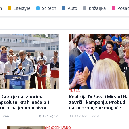
n
Lifestyle
Scitech
Auto
Križaljka
Posa
TUZLA
Država je na izborima
Koalicija Država i Mirsad H
apsolutni krah, neće biti
završili kampanju: Probudil
ni ni na jednom nivou
da su promjene moguće
 13:44
30.09.2022. u 22:20
157
129
(NE)OČEKIVANO