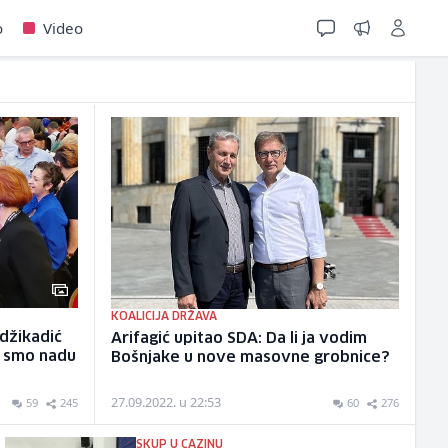
o
Video
KOALICIJA DRŽAVA
adžikadić
Arifagić upitao SDA: Da li ja vodim
i smo nadu
Bošnjake u nove masovne grobnice?
27.09.2022. u 22:53
59
245
60
276
SKUP U CAZINU