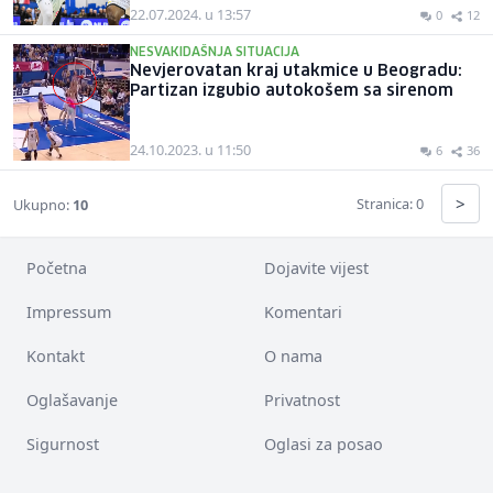
22.07.2024. u 13:57
0
12
NESVAKIDAŠNJA SITUACIJA
Nevjerovatan kraj utakmice u Beogradu:
Partizan izgubio autokošem sa sirenom
24.10.2023. u 11:50
6
36
>
Stranica: 0
Ukupno:
10
Početna
Dojavite vijest
Impressum
Komentari
Kontakt
O nama
Oglašavanje
Privatnost
Sigurnost
Oglasi za posao