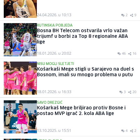
24.04.2026. u 10:13
2
9
RUTINSKA POBJEDA
Bosna BH Telecom ostvarila vrlo važan
trijumf u borbi za Top 8 regionalne ABA
lige
18.01.2026. u 20:02
46
16
NISU MOGLI SLETJETI
Košarkaši Mege stigli u Sarajevo na duel s
Bosnom, imali su mnogo problema u putu
18.01.2026. u 16:33
3
20
SAVO DREZGIĆ
Košarkaš Mege briljirao protiv Bosne i
postao MVP igrač 2. kola ABA lige
13.10.2025. u 15:51
4
2