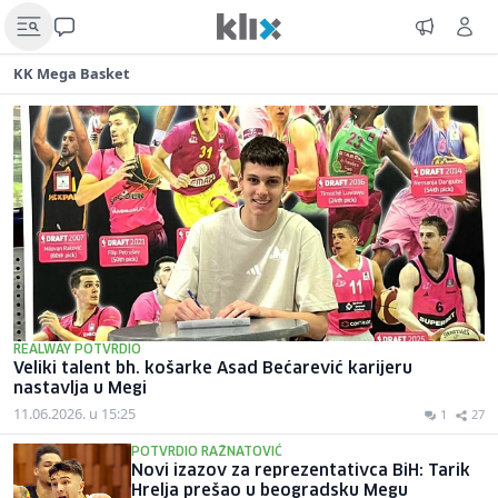
KK Mega Basket
REALWAY POTVRDIO
Veliki talent bh. košarke Asad Bećarević karijeru
nastavlja u Megi
11.06.2026. u 15:25
1
27
POTVRDIO RAŽNATOVIĆ
Novi izazov za reprezentativca BiH: Tarik
Hrelja prešao u beogradsku Megu