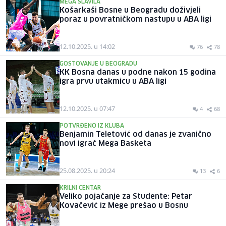
MEGA SLAVILA
Košarkaši Bosne u Beogradu doživjeli
poraz u povratničkom nastupu u ABA ligi
12.10.2025. u 14:02
76
78
GOSTOVANJE U BEOGRADU
KK Bosna danas u podne nakon 15 godina
igra prvu utakmicu u ABA ligi
12.10.2025. u 07:47
4
68
POTVRĐENO IZ KLUBA
Benjamin Teletović od danas je zvanično
novi igrač Mega Basketa
25.08.2025. u 20:24
13
6
KRILNI CENTAR
Veliko pojačanje za Studente: Petar
Kovačević iz Mege prešao u Bosnu