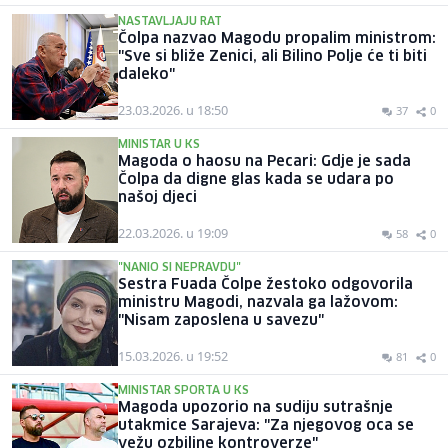
NASTAVLJAJU RAT
Čolpa nazvao Magodu propalim ministrom:
"Sve si bliže Zenici, ali Bilino Polje će ti biti
daleko"
23.03.2026. u 18:50
37
0
MINISTAR U KS
Magoda o haosu na Pecari: Gdje je sada
Čolpa da digne glas kada se udara po
našoj djeci
22.03.2026. u 19:09
58
0
"NANIO SI NEPRAVDU"
Sestra Fuada Čolpe žestoko odgovorila
ministru Magodi, nazvala ga lažovom:
"Nisam zaposlena u savezu"
15.03.2026. u 19:52
81
0
MINISTAR SPORTA U KS
Magoda upozorio na sudiju sutrašnje
utakmice Sarajeva: "Za njegovog oca se
vežu ozbiljne kontroverze"