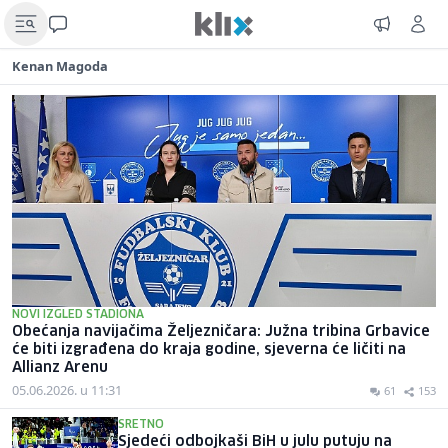
Kenan Magoda
NOVI IZGLED STADIONA
Obećanja navijačima Željezničara: Južna tribina Grbavice
će biti izgrađena do kraja godine, sjeverna će ličiti na
Allianz Arenu
05.06.2026. u 11:31
61
153
SRETNO
Sjedeći odbojkaši BiH u julu putuju na