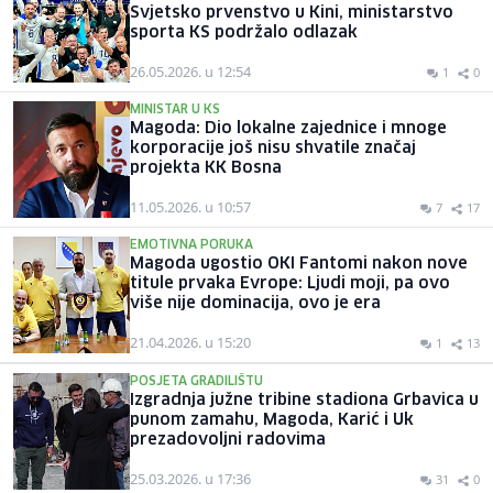
Svjetsko prvenstvo u Kini, ministarstvo
sporta KS podržalo odlazak
26.05.2026. u 12:54
1
0
MINISTAR U KS
Magoda: Dio lokalne zajednice i mnoge
korporacije još nisu shvatile značaj
projekta KK Bosna
11.05.2026. u 10:57
7
17
EMOTIVNA PORUKA
Magoda ugostio OKI Fantomi nakon nove
titule prvaka Evrope: Ljudi moji, pa ovo
više nije dominacija, ovo je era
21.04.2026. u 15:20
1
13
POSJETA GRADILIŠTU
Izgradnja južne tribine stadiona Grbavica u
punom zamahu, Magoda, Karić i Uk
prezadovoljni radovima
25.03.2026. u 17:36
31
0