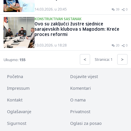
14.03.2026. u 20:45
39
0
KONSTRUKTIVAN SASTANAK
Ovo su zaključci žustre sjednice
sarajevskih klubova s Magodom: Kreće
proces reformi
13.03.2026. u 18:28
20
0
<
>
Stranica: 1
Ukupno:
155
Početna
Dojavite vijest
Impressum
Komentari
Kontakt
O nama
Oglašavanje
Privatnost
Sigurnost
Oglasi za posao