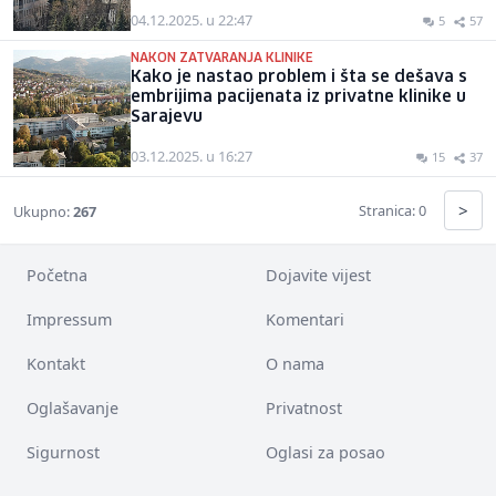
04.12.2025. u 22:47
5
57
NAKON ZATVARANJA KLINIKE
Kako je nastao problem i šta se dešava s
embrijima pacijenata iz privatne klinike u
Sarajevu
03.12.2025. u 16:27
15
37
>
Stranica: 0
Ukupno:
267
Početna
Dojavite vijest
Impressum
Komentari
Kontakt
O nama
Oglašavanje
Privatnost
Sigurnost
Oglasi za posao