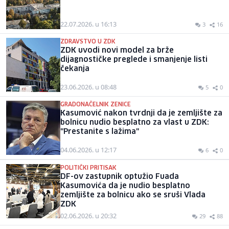
22.07.2026. u 16:13
3
16
ZDRAVSTVO U ZDK
ZDK uvodi novi model za brže
dijagnostičke preglede i smanjenje listi
čekanja
23.06.2026. u 08:48
5
0
GRADONAČELNIK ZENICE
Kasumović nakon tvrdnji da je zemljište za
bolnicu nudio besplatno za vlast u ZDK:
"Prestanite s lažima"
04.06.2026. u 12:17
6
0
POLITIČKI PRITISAK
DF-ov zastupnik optužio Fuada
Kasumovića da je nudio besplatno
zemljište za bolnicu ako se sruši Vlada
ZDK
02.06.2026. u 20:32
29
88