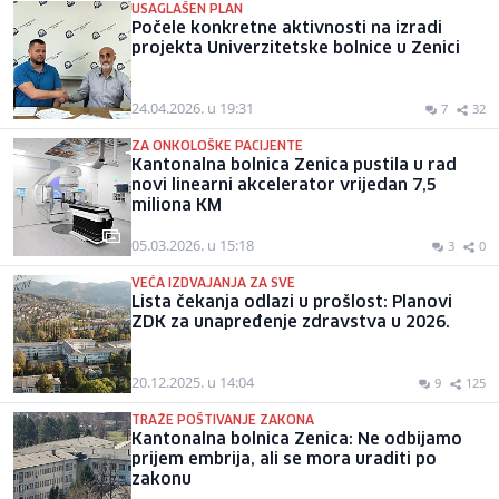
USAGLAŠEN PLAN
Počele konkretne aktivnosti na izradi
projekta Univerzitetske bolnice u Zenici
24.04.2026. u 19:31
7
32
ZA ONKOLOŠKE PACIJENTE
Kantonalna bolnica Zenica pustila u rad
novi linearni akcelerator vrijedan 7,5
miliona KM
05.03.2026. u 15:18
3
0
VEĆA IZDVAJANJA ZA SVE
Lista čekanja odlazi u prošlost: Planovi
ZDK za unapređenje zdravstva u 2026.
20.12.2025. u 14:04
9
125
TRAŽE POŠTIVANJE ZAKONA
Kantonalna bolnica Zenica: Ne odbijamo
prijem embrija, ali se mora uraditi po
zakonu