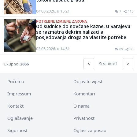
tokom opsade grada
04.05.2026. u 15:21
7
115
POTREBNE IZMJENE ZAKONA
Od sudnice do novčane kazne: U Sarajevu
se razmatra dekriminalizacija
posjedovanja droga za vlastite potrebe
03.05.2026. u 14:51
89
35
<
>
Stranica: 1
Ukupno:
2866
Početna
Dojavite vijest
Impressum
Komentari
Kontakt
O nama
Oglašavanje
Privatnost
Sigurnost
Oglasi za posao