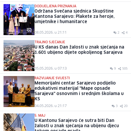
DODIJELJENA PRIZNANJA
Održana Svečana sjednica Skupštine
Kantona Sarajevo: Plakete za heroje,
umjetnike i humanitarce
08.05.2026. u 21:11
2
4
TRAJNO SJEĆANJE
U KS danas Dan žalosti u znak sjećanja na
1.601 ubijeno dijete opkoljenog Sarajeva
05.05.2026. u 07:13
9
505
RAZVIJANJE SVIJESTI
Memorijalni centar Sarajevo podijelio
edukativni materijal "Mape opsade
Sarajeva" osnovnim i srednjim školama u
KS
04.05.2026. u 21:17
3
20
5. MAJ
U Kantonu Sarajevo će sutra biti Dan
žalosti u znak sjećanja na ubijenu djecu