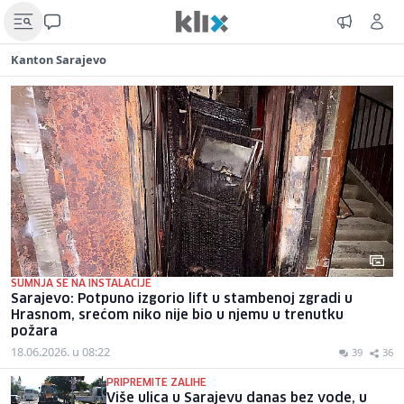
Kanton Sarajevo
SUMNJA SE NA INSTALACIJE
Sarajevo: Potpuno izgorio lift u stambenoj zgradi u
Hrasnom, srećom niko nije bio u njemu u trenutku
požara
18.06.2026. u 08:22
39
36
PRIPREMITE ZALIHE
Više ulica u Sarajevu danas bez vode, u