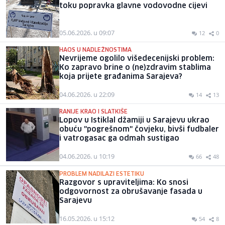
toku popravka glavne vodovodne cijevi
05.06.2026. u 09:07
12
0
HAOS U NADLEŽNOSTIMA
Nevrijeme ogolilo višedecenijski problem:
Ko zapravo brine o (ne)zdravim stablima
koja prijete građanima Sarajeva?
04.06.2026. u 22:09
14
13
RANIJE KRAO I SLATKIŠE
Lopov u Istiklal džamiji u Sarajevu ukrao
obuću "pogrešnom" čovjeku, bivši fudbaler
i vatrogasac ga odmah sustigao
04.06.2026. u 10:19
66
48
PROBLEM NADILAZI ESTETIKU
Razgovor s upraviteljima: Ko snosi
odgovornost za obrušavanje fasada u
Sarajevu
16.05.2026. u 15:12
54
8