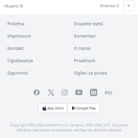
>
Stranica: 0
Ukupno:
5
Početna
Dojavite vijest
Impressum
Komentari
Kontakt
O nama
Oglašavanje
Privatnost
Sigurnost
Oglasi za posao
Facebook
YouTube
LinkedIn
Twitter
Instagram
RSS
App Store
Google Play
Copyright 2000-2026 InterSoft d.o.o. Sarajevo. ISSN 2566-3771. Sva prava
zadržana. Zabranjeno preuzimanje sadržaja bez dozvole izdavača.