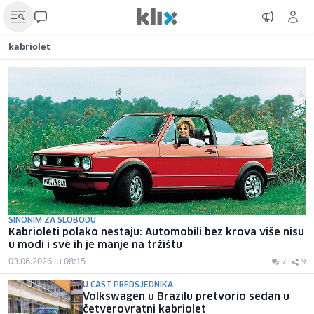
kabriolet
SINONIM ZA SLOBODU
Kabrioleti polako nestaju: Automobili bez krova više nisu
u modi i sve ih je manje na tržištu
03.06.2026. u 08:15
7
9
U ČAST PREDSJEDNIKA
Volkswagen u Brazilu pretvorio sedan u
četverovratni kabriolet