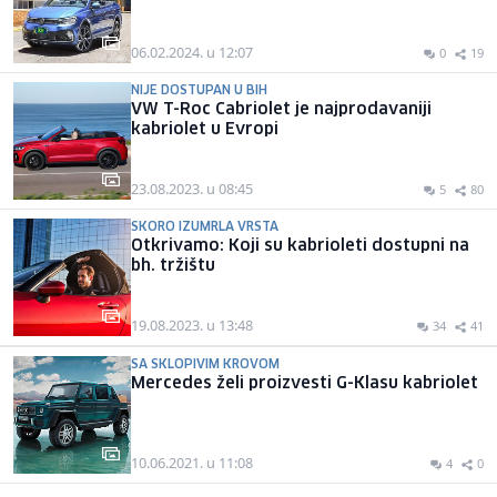
06.02.2024. u 12:07
0
19
NIJE DOSTUPAN U BIH
VW T-Roc Cabriolet je najprodavaniji
kabriolet u Evropi
23.08.2023. u 08:45
5
80
SKORO IZUMRLA VRSTA
Otkrivamo: Koji su kabrioleti dostupni na
bh. tržištu
19.08.2023. u 13:48
34
41
SA SKLOPIVIM KROVOM
Mercedes želi proizvesti G-Klasu kabriolet
10.06.2021. u 11:08
4
0