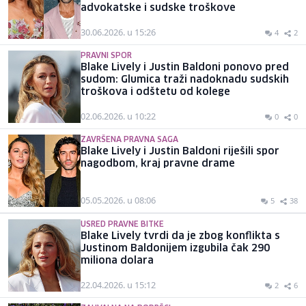
advokatske i sudske troškove
30.06.2026. u 15:26
4
2
PRAVNI SPOR
Blake Lively i Justin Baldoni ponovo pred
sudom: Glumica traži nadoknadu sudskih
troškova i odštetu od kolege
02.06.2026. u 10:22
0
0
ZAVRŠENA PRAVNA SAGA
Blake Lively i Justin Baldoni riješili spor
nagodbom, kraj pravne drame
05.05.2026. u 08:06
5
38
USRED PRAVNE BITKE
Blake Lively tvrdi da je zbog konflikta s
Justinom Baldonijem izgubila čak 290
miliona dolara
22.04.2026. u 15:12
2
6