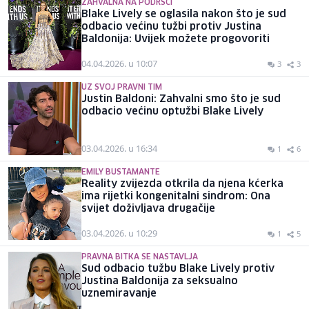
ZAHVALNA NA PODRŠCI
Blake Lively se oglasila nakon što je sud
odbacio većinu tužbi protiv Justina
Baldonija: Uvijek možete progovoriti
04.04.2026. u 10:07
3
3
UZ SVOJ PRAVNI TIM
Justin Baldoni: Zahvalni smo što je sud
odbacio većinu optužbi Blake Lively
03.04.2026. u 16:34
1
6
EMILY BUSTAMANTE
Reality zvijezda otkrila da njena kćerka
ima rijetki kongenitalni sindrom: Ona
svijet doživljava drugačije
03.04.2026. u 10:29
1
5
PRAVNA BITKA SE NASTAVLJA
Sud odbacio tužbu Blake Lively protiv
Justina Baldonija za seksualno
uznemiravanje