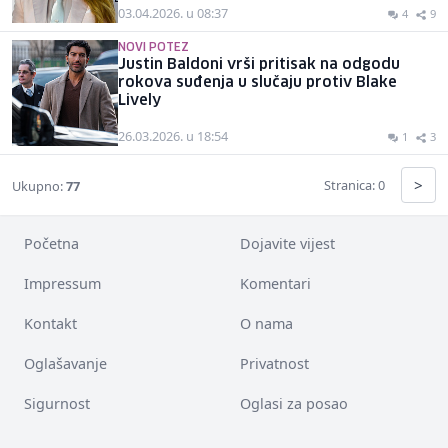
03.04.2026. u 08:37
4
9
NOVI POTEZ
Justin Baldoni vrši pritisak na odgodu
rokova suđenja u slučaju protiv Blake
Lively
26.03.2026. u 18:54
1
3
>
Stranica: 0
Ukupno:
77
Početna
Dojavite vijest
Impressum
Komentari
Kontakt
O nama
Oglašavanje
Privatnost
Sigurnost
Oglasi za posao