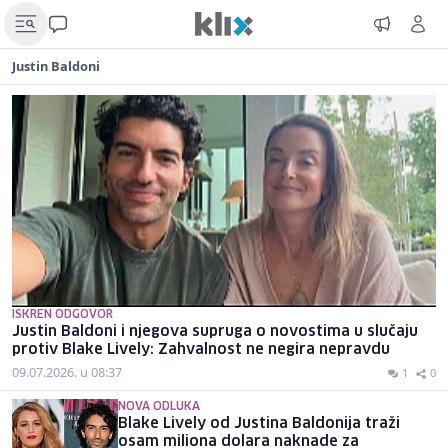
Justin Baldoni
ISKREN ODGOVOR
Justin Baldoni i njegova supruga o novostima u slučaju
protiv Blake Lively: Zahvalnost ne negira nepravdu
09.07.2026. u 08:37
1
0
NOVA ODLUKA
Blake Lively od Justina Baldonija traži
osam miliona dolara naknade za