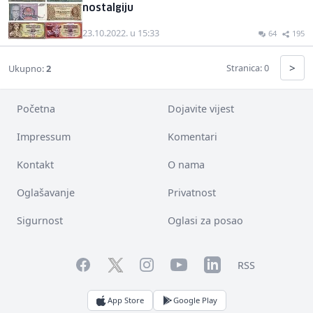
nostalgiju
23.10.2022. u 15:33
64
195
>
Stranica: 0
Ukupno:
2
Početna
Dojavite vijest
Impressum
Komentari
Kontakt
O nama
Oglašavanje
Privatnost
Sigurnost
Oglasi za posao
Facebook
YouTube
LinkedIn
Twitter
Instagram
RSS
App Store
Google Play