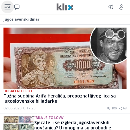
jugoslavenski dinar
ODBAČENI HEROJ
Tužna sudbina Arifa Heralića, prepoznatljivog lica sa
jugoslovenske hiljadarke
02.05.2023. u 17:23
100
68
"BILA JE TO LOVA"
Sjećate li se izgleda jugoslavenskih
novčanica? U mnogima su probudile