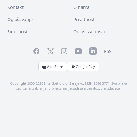
Kontakt
O nama
Oglašavanje
Privatnost
Sigurnost
Oglasi za posao
Facebook
YouTube
LinkedIn
Twitter
Instagram
RSS
App Store
Google Play
Copyright 2000-2026 InterSoft d.o.o. Sarajevo. ISSN 2566-3771. Sva prava
zadržana. Zabranjeno preuzimanje sadržaja bez dozvole izdavača.