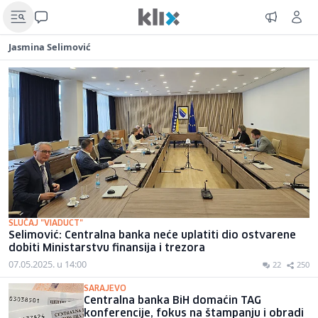
Jasmina Selimović
SLUČAJ "VIADUCT"
Selimović: Centralna banka neće uplatiti dio ostvarene
dobiti Ministarstvu finansija i trezora
07.05.2025. u 14:00
22
250
SARAJEVO
Centralna banka BiH domaćin TAG
konferencije, fokus na štampanju i obradi