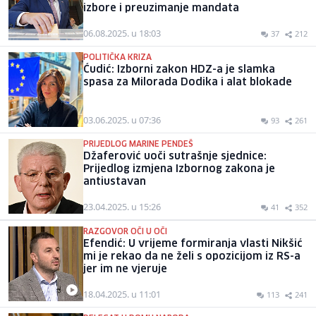
izbore i preuzimanje mandata
06.08.2025. u 18:03
37
212
POLITIČKA KRIZA
Ćudić: Izborni zakon HDZ-a je slamka
spasa za Milorada Dodika i alat blokade
03.06.2025. u 07:36
93
261
PRIJEDLOG MARINE PENDEŠ
Džaferović uoči sutrašnje sjednice:
Prijedlog izmjena Izbornog zakona je
antiustavan
23.04.2025. u 15:26
41
352
RAZGOVOR OČI U OČI
Efendić: U vrijeme formiranja vlasti Nikšić
mi je rekao da ne želi s opozicijom iz RS-a
jer im ne vjeruje
18.04.2025. u 11:01
113
241