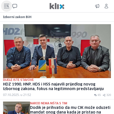
Izborni zakon BiH
DIJELE ISTE STAVOVE
HDZ 1990, HNP, HDS i HSS najavili prijedlog novog
Izbornog zakona, fokus na legitimnom predstavljanju
07.10.2025. u 21:52
65
320
NAROD NEMA NIŠTA S TIM
Dodik je prihvatio da mu CIK može oduzeti
mandat onog dana kada je pristao na