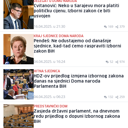
DELEGAT U DOMU NARODA
Cvitanović: Neko u Sarajevu mora platiti
političku cijenu, Izborni zakon će biti
usvojen
16.04.2025. u 21:30
169
379
KRAJ SJEDNICE DOMA NARODA
Pendeš: Ne odustajemo od današnje
sjednice, kad-tad ćemo raspraviti Izborni
zakon BiH
04.04.2025. u 16:24
52
974
HITNA SJEDNICA
HDZ-ov prijedlog izmjena izbornog zakona
danas na sjednici Doma naroda
Parlamenta BiH
04.04.2025. u 06:23
132
259
PREDSTAVNIČKI DOM
Zasjeda državni parlament, na dnevnom
redu prijedlog o dopuni Izbornog zakona
BiH