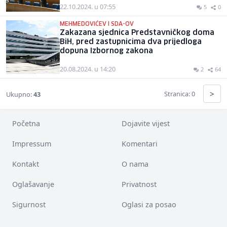
22.10.2024. u 07:55
5
0
MEHMEDOVIĆEV I SDA-OV
Zakazana sjednica Predstavničkog doma
BiH, pred zastupnicima dva prijedloga
dopuna Izbornog zakona
20.08.2024. u 14:20
2
64
>
Stranica: 0
Ukupno:
43
Početna
Dojavite vijest
Impressum
Komentari
Kontakt
O nama
Oglašavanje
Privatnost
Sigurnost
Oglasi za posao