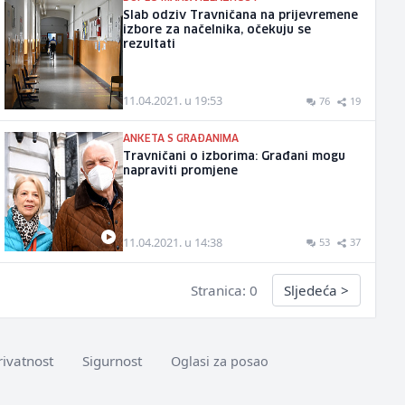
Slab odziv Travničana na prijevremene
izbore za načelnika, očekuju se
rezultati
11.04.2021. u 19:53
76
19
ANKETA S GRAĐANIMA
Travničani o izborima: Građani mogu
napraviti promjene
11.04.2021. u 14:38
53
37
Stranica: 0
Sljedeća
>
rivatnost
Sigurnost
Oglasi za posao