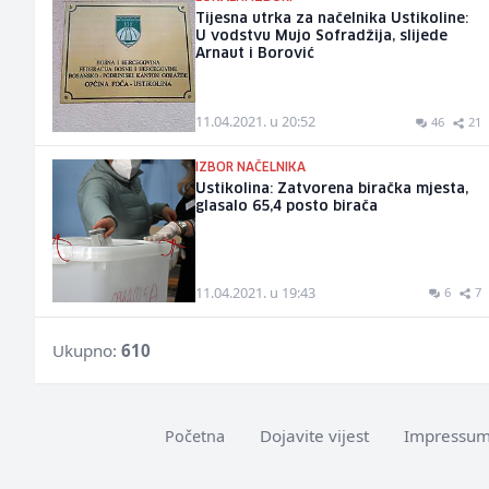
Tijesna utrka za načelnika Ustikoline:
U vodstvu Mujo Sofradžija, slijede
Arnaut i Borović
11.04.2021. u 20:52
46
21
IZBOR NAČELNIKA
Ustikolina: Zatvorena biračka mjesta,
glasalo 65,4 posto birača
11.04.2021. u 19:43
6
7
Ukupno:
610
Dojavite vijest
Impressu
Početna