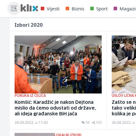
Vijesti
Biznis
Sport
Magazi
Izbori 2020
PORUKA IZ ČELIĆA
USLOV LIČNA
Komšić: Karadžić je nakon Dejtona
Zašto se n
mislio da ćemo odustati od države,
tako velik
ali ideja građanske BiH jača
kolika je p
24.09.2022. u 11:42
26.08.2022. u
56
523
LOKALNI IZBORI