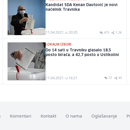
Kandidat SDA Kenan Dautović je novi
načelnik Travnika
11.04.2021. u 20:35
473
1.2K
LOKALNI IZBORI
Do 14 sati u Travniku glasalo 18,5
posto birača, a 42,7 posto u Ustikolini
11.04.2021. u 16:21
37
45
m
Komentari
Kontakt
O nama
Oglašavanje
P