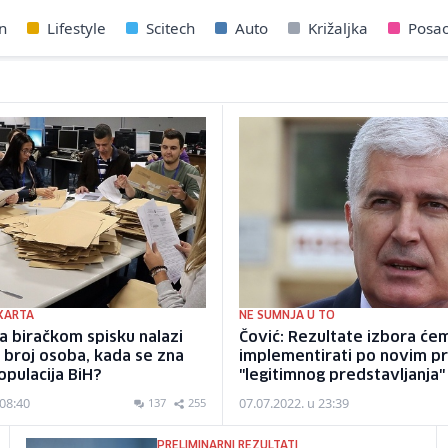
n
Lifestyle
Scitech
Auto
Križaljka
Posa
 KARTA
NE SUMNJA U TO
a biračkom spisku nalazi
Čović: Rezultate izbora će
i broj osoba, kada se zna
implementirati po novim pr
opulacija BiH?
"legitimnog predstavljanja"
 08:40
07.07.2022. u 23:39
137
255
PRELIMINARNI REZULTATI