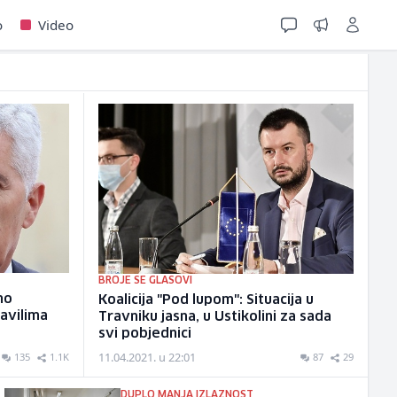
o
Video
BROJE SE GLASOVI
mo
Koalicija "Pod lupom": Situacija u
avilima
Travniku jasna, u Ustikolini za sada
svi pobjednici
11.04.2021. u 22:01
135
1.1K
87
29
DUPLO MANJA IZLAZNOST