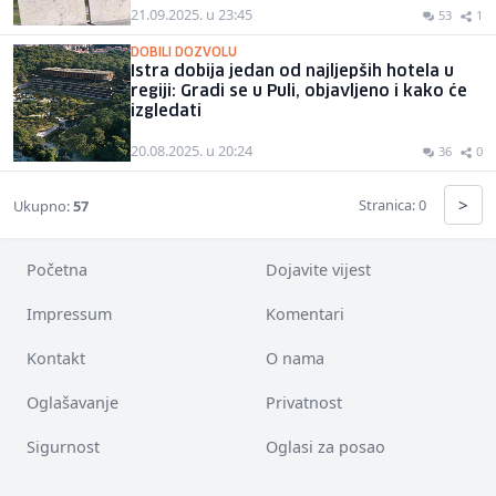
21.09.2025. u 23:45
53
1
DOBILI DOZVOLU
Istra dobija jedan od najljepših hotela u
regiji: Gradi se u Puli, objavljeno i kako će
izgledati
20.08.2025. u 20:24
36
0
>
Stranica: 0
Ukupno:
57
Početna
Dojavite vijest
Impressum
Komentari
Kontakt
O nama
Oglašavanje
Privatnost
Sigurnost
Oglasi za posao