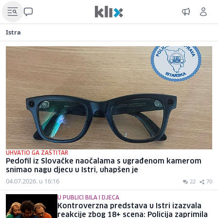
Istra
UHVATIO GA ZAŠTITAR
Pedofil iz Slovačke naočalama s ugrađenom kamerom
snimao nagu djecu u Istri, uhapšen je
04.07.2026. u 16:16
22
70
U PUBLICI BILA I DJECA
Kontroverzna predstava u Istri izazvala
reakcije zbog 18+ scena: Policija zaprimila