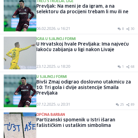
TREĆI STRIJELAC LIGE
Prevljak: Na meni je da igram, a na
selektoru da procijeni trebam li mu ili ne
06.02.2026. u 16:21
8
30
IGRA U SJAJNOJ FORMI
U Hrvatskoj hvale Prevljaka: Ima najveću
lakoću zabijanja u ligi nakon Livaje
23.12.2025. u 18:20
1
68
U SJAJNOJ FORMI
Bivši Zmaj odigrao doslovno utakmicu za
10: Tri gola i dvije asistencije Smaila
Prevljaka
07.12.2025. u 20:31
25
89
OPĆINA BARBAN
Partizanski spomenik u Istri išaran
fašističkim i ustaškim simbolima