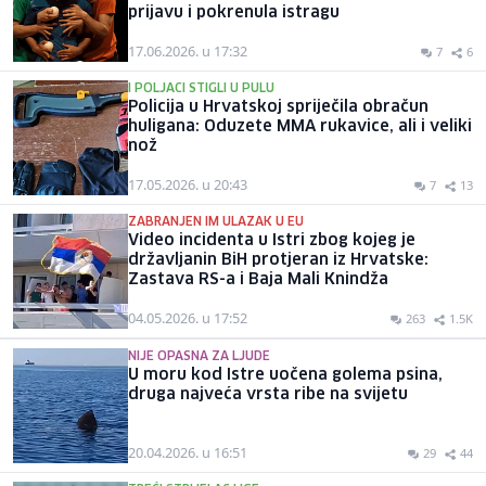
prijavu i pokrenula istragu
17.06.2026. u 17:32
7
6
I POLJACI STIGLI U PULU
Policija u Hrvatskoj spriječila obračun
huligana: Oduzete MMA rukavice, ali i veliki
nož
17.05.2026. u 20:43
7
13
ZABRANJEN IM ULAZAK U EU
Video incidenta u Istri zbog kojeg je
državljanin BiH protjeran iz Hrvatske:
Zastava RS-a i Baja Mali Knindža
04.05.2026. u 17:52
263
1.5K
NIJE OPASNA ZA LJUDE
U moru kod Istre uočena golema psina,
druga najveća vrsta ribe na svijetu
20.04.2026. u 16:51
29
44