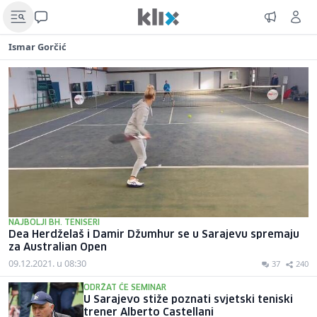
Ismar Gorčić
NAJBOLJI BH. TENISERI
Dea Herdželaš i Damir Džumhur se u Sarajevu spremaju
za Australian Open
09.12.2021. u 08:30
37
240
ODRŽAT ĆE SEMINAR
U Sarajevo stiže poznati svjetski teniski
trener Alberto Castellani