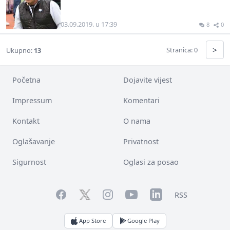
03.09.2019. u 17:39
8
0
>
Stranica: 0
Ukupno:
13
Početna
Dojavite vijest
Impressum
Komentari
Kontakt
O nama
Oglašavanje
Privatnost
Sigurnost
Oglasi za posao
Facebook
YouTube
LinkedIn
Twitter
Instagram
RSS
App Store
Google Play