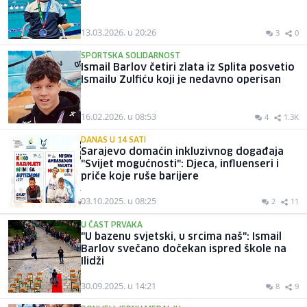
13.03.2026. u 20:26
3
0
SPORTSKA SOLIDARNOST
Ismail Barlov četiri zlata iz Splita posvetio
Ismailu Zulfiću koji je nedavno operisan
16.02.2026. u 08:53
4
1.3K
DANAS U 14 SATI
Sarajevo domaćin inkluzivnog događaja
"Svijet mogućnosti": Djeca, influenseri i
priče koje ruše barijere
03.10.2025. u 08:25
2
11
U ČAST PRVAKA
"U bazenu svjetski, u srcima naš": Ismail
Barlov svečano dočekan ispred škole na
Ilidži
30.09.2025. u 14:21
8
9