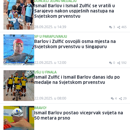
DONIJELI JEDNU MEDALJU
Ismail Barlov i Ismail Zulfić se vratili u
Sarajevo nakon uspješnih nastupa na
Svjetskom prvenstvu
28.09.2025. u 14:39
3
465
SP U PARAPLIVANJU
Barlov i Zulfić osvojili osma mjesta na
Svjetskom prvenstvu u Singapuru
22.09.2025. u 12:00
0
592
UŠLI U FINALA
Ismail Zulfić i Ismail Barlov danas idu po
medalje na Svjetskom prvenstvu
22.09.2025. u 08:00
4
29
BRAVO!
Ismail Barlov postao viceprvak svijeta na
50 metara prsno