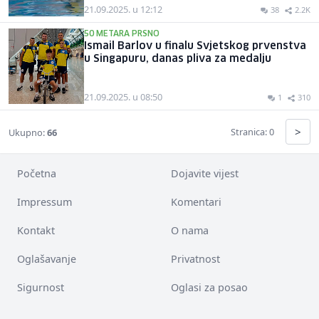
21.09.2025. u 12:12
38
2.2K
50 METARA PRSNO
Ismail Barlov u finalu Svjetskog prvenstva
u Singapuru, danas pliva za medalju
21.09.2025. u 08:50
1
310
>
Stranica: 0
Ukupno:
66
Početna
Dojavite vijest
Impressum
Komentari
Kontakt
O nama
Oglašavanje
Privatnost
Sigurnost
Oglasi za posao