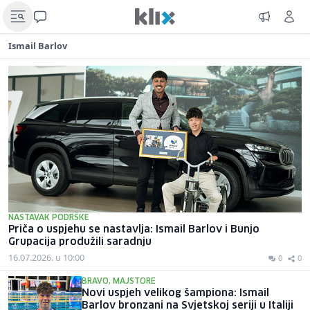
Ismail Barlov
NASTAVAK PODRŠKE
Priča o uspjehu se nastavlja: Ismail Barlov i Bunjo
Grupacija produžili saradnju
16.07.2026. u 10:00
0
0
BRAVO, MAJSTORE
Novi uspjeh velikog šampiona: Ismail
Barlov bronzani na Svjetskoj seriji u Italiji