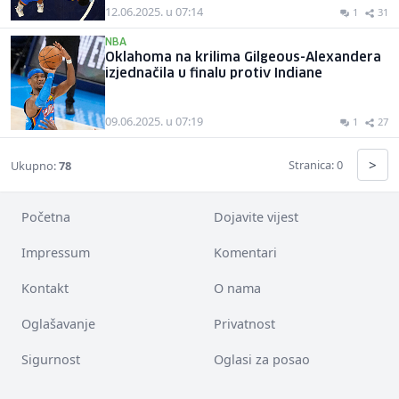
12.06.2025. u 07:14
1
31
NBA
Oklahoma na krilima Gilgeous-Alexandera
izjednačila u finalu protiv Indiane
09.06.2025. u 07:19
1
27
>
Stranica: 0
Ukupno:
78
Početna
Dojavite vijest
Impressum
Komentari
Kontakt
O nama
Oglašavanje
Privatnost
Sigurnost
Oglasi za posao