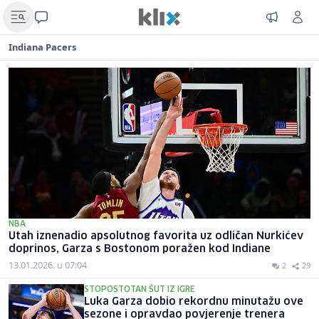
Indiana Pacers
NBA
Utah iznenadio apsolutnog favorita uz odličan Nurkićev
doprinos, Garza s Bostonom poražen kod Indiane
13.01.2026. u 07:04
2
29
STOPOSTOTAN ŠUT IZ IGRE
Luka Garza dobio rekordnu minutažu ove
sezone i opravdao povjerenje trenera