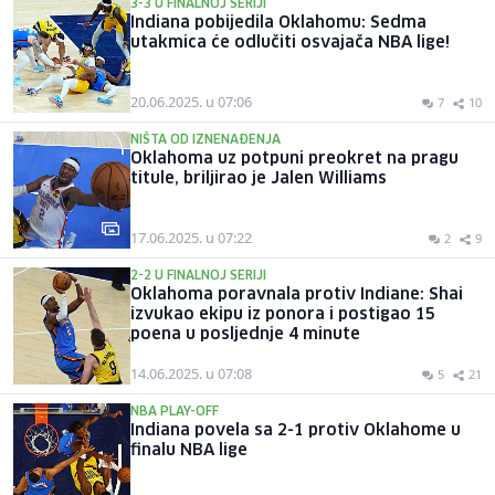
3-3 U FINALNOJ SERIJI
Indiana pobijedila Oklahomu: Sedma
utakmica će odlučiti osvajača NBA lige!
20.06.2025. u 07:06
7
10
NIŠTA OD IZNENAĐENJA
Oklahoma uz potpuni preokret na pragu
titule, briljirao je Jalen Williams
17.06.2025. u 07:22
2
9
2-2 U FINALNOJ SERIJI
Oklahoma poravnala protiv Indiane: Shai
izvukao ekipu iz ponora i postigao 15
poena u posljednje 4 minute
14.06.2025. u 07:08
5
21
NBA PLAY-OFF
Indiana povela sa 2-1 protiv Oklahome u
finalu NBA lige