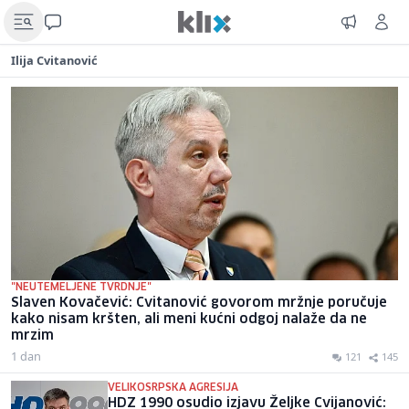
Ilija Cvitanović
"NEUTEMELJENE TVRDNJE"
Slaven Kovačević: Cvitanović govorom mržnje poručuje
kako nisam kršten, ali meni kućni odgoj nalaže da ne
mrzim
1 dan
121
145
VELIKOSRPSKA AGRESIJA
HDZ 1990 osudio izjavu Željke Cvijanović: