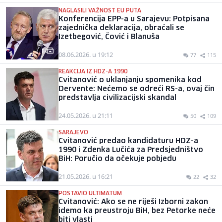
NAGLASILI VAŽNOST EU PUTA
Konferencija EPP-a u Sarajevu: Potpisana
zajednička deklaracija, obraćali se
Izetbegović, Čović i Blanuša
08.06.2026. u 19:12
77
115
REAKCIJA IZ HDZ-A 1990
Cvitanović o uklanjanju spomenika kod
Dervente: Nećemo se odreći RS-a, ovaj čin
predstavlja civilizacijski skandal
24.05.2026. u 21:11
50
109
SARAJEVO
Cvitanović predao kandidaturu HDZ-a
1990 i Zdenka Lučića za Predsjedništvo
BiH: Poručio da očekuje pobjedu
21.05.2026. u 16:21
22
32
POSTAVIO ULTIMATUM
Cvitanović: Ako se ne riješi Izborni zakon
idemo ka preustroju BiH, bez Petorke neće
biti vlasti