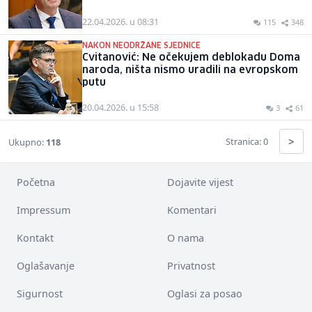
22.04.2026. u 08:31
115
348
NAKON NEODRŽANE SJEDNICE
Cvitanović: Ne očekujem deblokadu Doma
naroda, ništa nismo uradili na evropskom
putu
20.04.2026. u 15:58
3
61
>
Stranica: 0
Ukupno:
118
Početna
Dojavite vijest
Impressum
Komentari
Kontakt
O nama
Oglašavanje
Privatnost
Sigurnost
Oglasi za posao