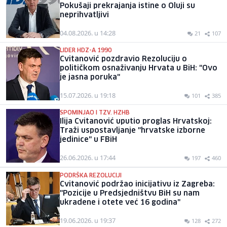
Pokušaji prekrajanja istine o Oluji su
neprihvatljivi
04.08.2026. u 14:28
21
107
LIDER HDZ-A 1990
Cvitanović pozdravio Rezoluciju o
političkom osnaživanju Hrvata u BiH: "Ovo
je jasna poruka"
15.07.2026. u 19:18
101
385
SPOMINJAO I TZV. HZHB
Ilija Cvitanović uputio proglas Hrvatskoj:
Traži uspostavljanje "hrvatske izborne
jedinice" u FBiH
26.06.2026. u 17:44
197
460
PODRŠKA REZOLUCIJI
Cvitanović podržao inicijativu iz Zagreba:
"Pozicije u Predsjedništvu BiH su nam
ukradene i otete već 16 godina"
19.06.2026. u 19:37
128
272