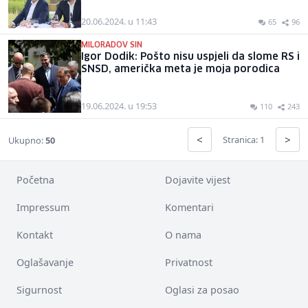
20.06.2024. u 11:43
65
96
MILORADOV SIN
Igor Dodik: Pošto nisu uspjeli da slome RS i
SNSD, američka meta je moja porodica
19.06.2024. u 19:53
110
243
<
>
Stranica: 1
Ukupno:
50
Početna
Dojavite vijest
Impressum
Komentari
Kontakt
O nama
Oglašavanje
Privatnost
Sigurnost
Oglasi za posao