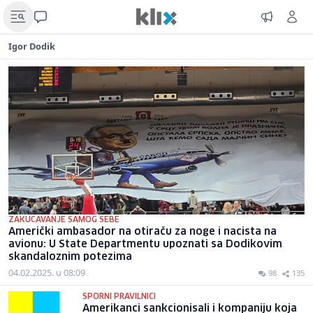
Igor Dodik
ZAKUCAVANJE SAMOG SEBE
Američki ambasador na otiraču za noge i nacista na
avionu: U State Departmentu upoznati sa Dodikovim
skandaloznim potezima
04.02.2025. u 08:09
98
135
SPORNI PRAVILNICI
Amerikanci sankcionisali i kompaniju koja