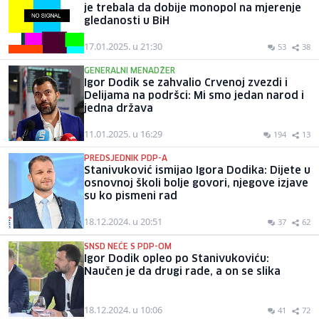
je trebala da dobije monopol na mjerenje
gledanosti u BiH
17.01.2025. u 21:30
53
38
GENERALNI MENADŽER
Igor Dodik se zahvalio Crvenoj zvezdi i
Delijama na podršci: Mi smo jedan narod i
jedna država
11.01.2025. u 16:29
194
13
PREDSJEDNIK PDP-A
Stanivuković ismijao Igora Dodika: Dijete u
osnovnoj školi bolje govori, njegove izjave
su ko pismeni rad
18.12.2024. u 20:51
37
62
SNSD NEĆE S PDP-OM
Igor Dodik opleo po Stanivukoviću:
Naučen je da drugi rade, a on se slika
18.12.2024. u 10:06
41
72