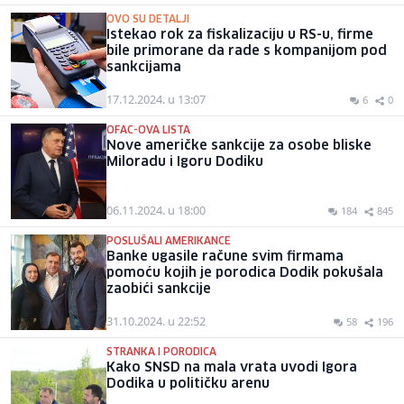
OVO SU DETALJI
Istekao rok za fiskalizaciju u RS-u, firme
bile primorane da rade s kompanijom pod
sankcijama
17.12.2024. u 13:07
6
0
OFAC-OVA LISTA
Nove američke sankcije za osobe bliske
Miloradu i Igoru Dodiku
06.11.2024. u 18:00
184
845
POSLUŠALI AMERIKANCE
Banke ugasile račune svim firmama
pomoću kojih je porodica Dodik pokušala
zaobići sankcije
31.10.2024. u 22:52
58
196
STRANKA I PORODICA
Kako SNSD na mala vrata uvodi Igora
Dodika u političku arenu