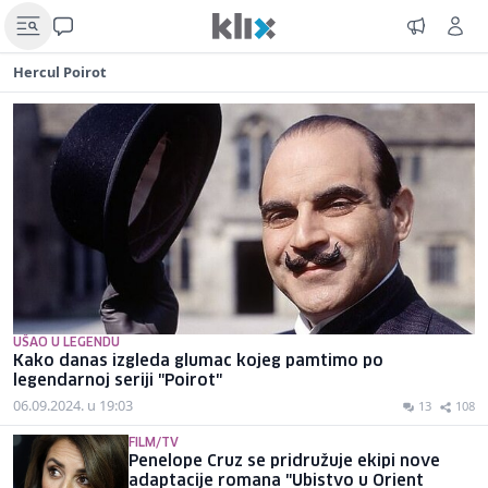
Hercul Poirot
UŠAO U LEGENDU
Kako danas izgleda glumac kojeg pamtimo po
legendarnoj seriji "Poirot"
06.09.2024. u 19:03
13
108
FILM/TV
Penelope Cruz se pridružuje ekipi nove
adaptacije romana "Ubistvo u Orient