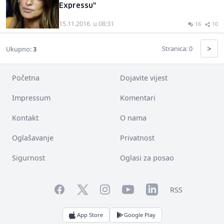
Expressu"
15.11.2016. u 08:31
16
10
>
Stranica: 0
Ukupno:
3
Početna
Dojavite vijest
Impressum
Komentari
Kontakt
O nama
Oglašavanje
Privatnost
Sigurnost
Oglasi za posao
Facebook
YouTube
LinkedIn
Twitter
Instagram
RSS
App Store
Google Play