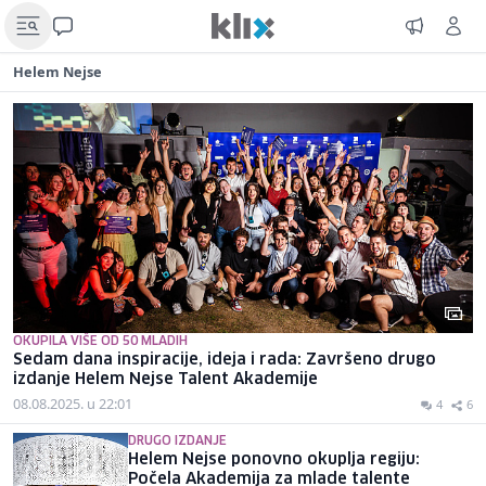
Helem Nejse
OKUPILA VIŠE OD 50 MLADIH
Sedam dana inspiracije, ideja i rada: Završeno drugo
izdanje Helem Nejse Talent Akademije
08.08.2025. u 22:01
4
6
DRUGO IZDANJE
Helem Nejse ponovno okuplja regiju:
Počela Akademija za mlade talente