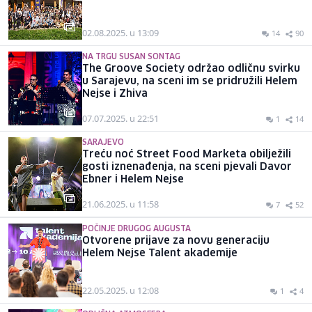
02.08.2025. u 13:09
14
90
NA TRGU SUSAN SONTAG
The Groove Society održao odličnu svirku
u Sarajevu, na sceni im se pridružili Helem
Nejse i Zhiva
07.07.2025. u 22:51
1
14
SARAJEVO
Treću noć Street Food Marketa obilježili
gosti iznenađenja, na sceni pjevali Davor
Ebner i Helem Nejse
21.06.2025. u 11:58
7
52
POČINJE DRUGOG AUGUSTA
Otvorene prijave za novu generaciju
Helem Nejse Talent akademije
22.05.2025. u 12:08
1
4