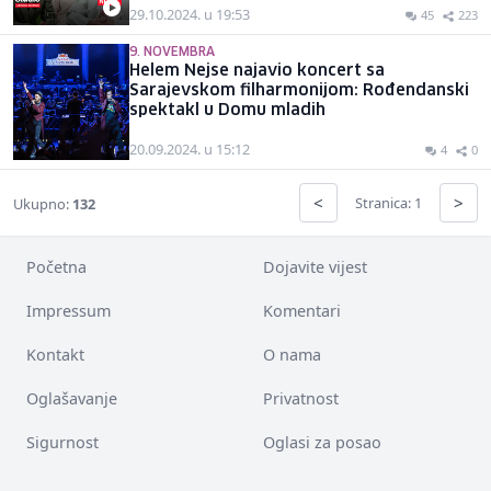
29.10.2024. u 19:53
45
223
9. NOVEMBRA
Helem Nejse najavio koncert sa
Sarajevskom filharmonijom: Rođendanski
spektakl u Domu mladih
20.09.2024. u 15:12
4
0
<
>
Stranica: 1
Ukupno:
132
Početna
Dojavite vijest
Impressum
Komentari
Kontakt
O nama
Oglašavanje
Privatnost
Sigurnost
Oglasi za posao