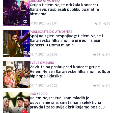
ODLIČNA ATMOSFERA
Grupa Helem Nejse održala koncert u
Sarajevu, rasplesali publiku poznatim
hitovima
04.05.2025. u 23:04
21
30
POGLEDAJTE DIO ATMOSFERE
Spoj naizgled nespojivog: Helem Nejse i
Sarajevska filharmonija priredili sjajan
koncert u Domu mladih
09.11.2024. u 22:53
54
240
SVE JE SPREMNO
Zavirite na probu pred koncert grupe
Helem Nejse i Sarajevske filharmonije: Spoj
hip hopa i klasike
07.11.2024. u 20:22
30
210
KLIX STUDIO
Helem Nejse: Pun Dom mladih je
ostvarenje sna; smeta nam selektivna
pravda i zato uvijek kritikujemo poziciju