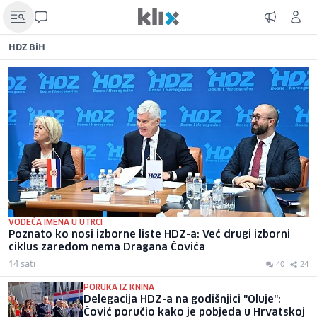
HDZ BiH
VODEĆA IMENA U UTRCI
Poznato ko nosi izborne liste HDZ-a: Već drugi izborni
ciklus zaredom nema Dragana Čovića
14 sati
40
24
PORUKA IZ KNINA
Delegacija HDZ-a na godišnjici "Oluje":
Čović poručio kako je pobjeda u Hrvatskoj