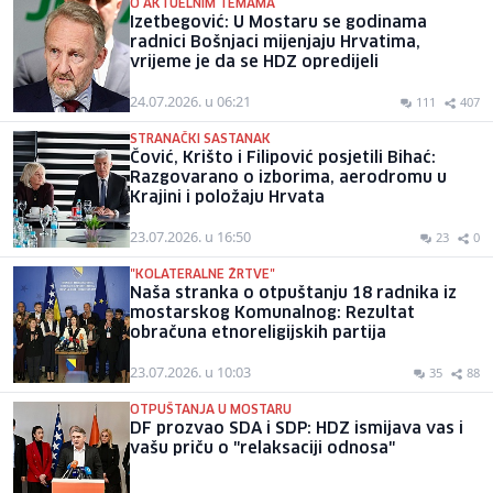
O AKTUELNIM TEMAMA
Izetbegović: U Mostaru se godinama
radnici Bošnjaci mijenjaju Hrvatima,
vrijeme je da se HDZ opredijeli
24.07.2026. u 06:21
111
407
STRANAČKI SASTANAK
Čović, Krišto i Filipović posjetili Bihać:
Razgovarano o izborima, aerodromu u
Krajini i položaju Hrvata
23.07.2026. u 16:50
23
0
"KOLATERALNE ŽRTVE"
Naša stranka o otpuštanju 18 radnika iz
mostarskog Komunalnog: Rezultat
obračuna etnoreligijskih partija
23.07.2026. u 10:03
35
88
OTPUŠTANJA U MOSTARU
DF prozvao SDA i SDP: HDZ ismijava vas i
vašu priču o "relaksaciji odnosa"