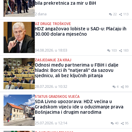
bila prekretnica za mir u BiH
2 dana
22
113
UZ DRUGE TROŠKOVE
HDZ angažovao lobiste u SAD-u: Plaćaju ih
30.000 dolara mjesečno
04.08.2026. u 18:03
103
183
ZASJEDANJE ZA KRAJ
Odnosi među partnerima u FBiH i dalje
hladni: Borci ih "natjerali" da sazovu
sjednicu, ali bez ključnih pitanja
28.07.2026. u 10:32
4
99
STATUS GRADSKOG VIJEĆA
SDA Livno upozorava: HDZ većina u
Gradskom vijeću ide u oduzimanje prava
Bošnjacima i drugim narodima
25.07.2026. u 12:14
40
95