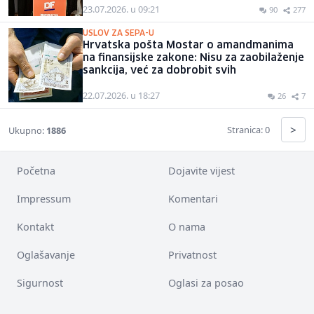
23.07.2026. u 09:21
90
277
USLOV ZA SEPA-U
Hrvatska pošta Mostar o amandmanima
na finansijske zakone: Nisu za zaobilaženje
sankcija, već za dobrobit svih
22.07.2026. u 18:27
26
7
>
Stranica: 0
Ukupno:
1886
Početna
Dojavite vijest
Impressum
Komentari
Kontakt
O nama
Oglašavanje
Privatnost
Sigurnost
Oglasi za posao