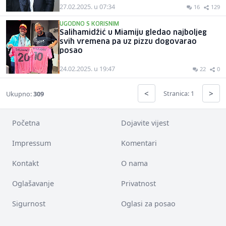
27.02.2025. u 07:34
16
129
UGODNO S KORISNIM
Salihamidžić u Miamiju gledao najboljeg
svih vremena pa uz pizzu dogovarao
posao
24.02.2025. u 19:47
22
0
<
>
Stranica: 1
Ukupno:
309
Početna
Dojavite vijest
Impressum
Komentari
Kontakt
O nama
Oglašavanje
Privatnost
Sigurnost
Oglasi za posao