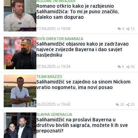
NOGOMETNI INSAJDER
Romano otkrio kako je razbjesnio
Salihamidžića: To mi je puno značilo,
daleko sam dogurao
17.04.2025. u 19:58
4
13
BIVŠI DIREKTOR BAVARACA
Salihamidžić objasnio kako je zadržavao
najveće zvijezde Bayerna i dao savjet
nasljedniku
07.04.2025. u 19:34
8
64
TEAM BRAZZO
Salihamidžić se zajedno sa sinom Nickom
vratio nogometu, ima novi posao
26.03.2025. u 19:42
20
23
SLAVNA GENERACIJA
Salihamidžić na proslavi Bayerna u
društvu bivših saigrača, možete li ih sve
prepoznati?