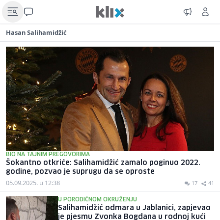
Hasan Salihamidžić
BIO NA TAJNIM PREGOVORIMA
Šokantno otkriće: Salihamidžić zamalo poginuo 2022.
godine, pozvao je suprugu da se oproste
05.09.2025. u 12:38
17
41
U PORODIČNOM OKRUŽENJU
Salihamidžić odmara u Jablanici, zapjevao
je pjesmu Zvonka Bogdana u rodnoj kući