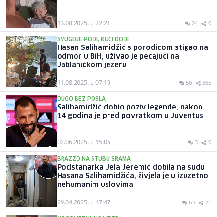
13.08.2025. u 22:21
24
0
SVUGDJE POĐI, KUĆI DOĐI
Hasan Salihamidžić s porodicom stigao na
odmor u BiH, uživao je pecajući na
Jablaničkom jezeru
11.08.2025. u 07:19
50
365
DUGO BEZ POSLA
Salihamidžić dobio poziv legende, nakon
14 godina je pred povratkom u Juventus
02.06.2025. u 15:05
3
0
BRAZZO NA STUBU SRAMA
Podstanarka Jela Jeremić dobila na sudu
Hasana Salihamidžića, živjela je u izuzetno
nehumanim uslovima
29.04.2025. u 17:47
63
21