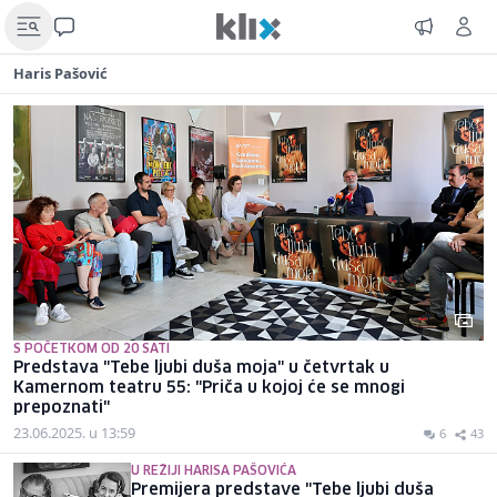
Haris Pašović
S POČETKOM OD 20 SATI
Predstava "Tebe ljubi duša moja" u četvrtak u
Kamernom teatru 55: "Priča u kojoj će se mnogi
prepoznati"
23.06.2025. u 13:59
6
43
U REŽIJI HARISA PAŠOVIĆA
Premijera predstave "Tebe ljubi duša