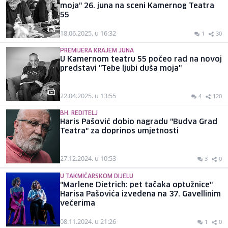
moja" 26. juna na sceni Kamernog Teatra
55
18.06.2025. u 16:32
1
30
PREMIJERA KRAJEM JUNA
U Kamernom teatru 55 počeo rad na novoj
predstavi "Tebe ljubi duša moja"
22.04.2025. u 13:55
4
120
BH. REDITELJ
Haris Pašović dobio nagradu "Budva Grad
Teatra" za doprinos umjetnosti
27.12.2024. u 10:53
3
0
U TAKMIČARSKOM DIJELU
"Marlene Dietrich: pet tačaka optužnice"
Harisa Pašovića izvedena na 37. Gavellinim
večerima
08.11.2024. u 21:26
1
0