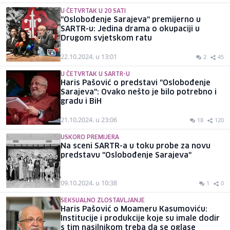
U ČETVRTAK U 20 SATI
"Oslobođenje Sarajeva" premijerno u
SARTR-u: Jedina drama o okupaciji u
Drugom svjetskom ratu
22.10.2024. u 13:01
2
45
U ČETVRTAK U SARTR-U
Haris Pašović o predstavi "Oslobođenje
Sarajeva": Ovako nešto je bilo potrebno i
gradu i BiH
21.10.2024. u 23:06
18
120
USKORO PREMIJERA
Na sceni SARTR-a u toku probe za novu
predstavu "Oslobođenje Sarajeva"
09.10.2024. u 10:38
1
0
SEKSUALNO ZLOSTAVLJANJE
Haris Pašović o Moameru Kasumoviću:
Institucije i produkcije koje su imale dodir
s tim nasilnikom treba da se oglase