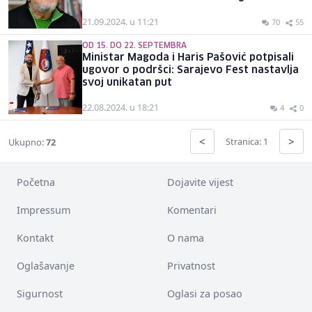
21.09.2024. u 11:21
70
55
OD 15. DO 22. SEPTEMBRA
Ministar Magoda i Haris Pašović potpisali
ugovor o podršci: Sarajevo Fest nastavlja
svoj unikatan put
22.08.2024. u 18:21
4
0
<
>
Stranica: 1
Ukupno:
72
Početna
Dojavite vijest
Impressum
Komentari
Kontakt
O nama
Oglašavanje
Privatnost
Sigurnost
Oglasi za posao