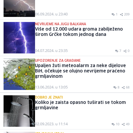
06.09.2024. u 23:40
1
209
NEVRIJEME NA JUGU BALKANA
Više od 12.000 udara groma zabilježeno
širom Grčke tokom jednog dana
04.07.2024. u 23:35
7
0
UPOZORENJE ZA GRAĐANE
Upaljen žuti meteoalarm za neke dijelove
BiH, očekuje se olujno nevrijeme praćeno
grmljavinom
13.06.2024. u 13:05
8
68
DOBRO JE ZNATI
Koliko je zaista opasno tuširati se tokom
grmljavine
02.09.2023. u 11:14
10
49