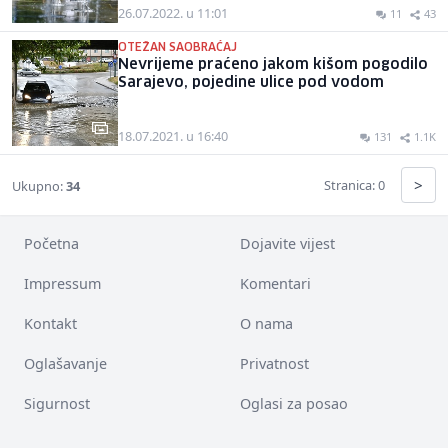
26.07.2022. u 11:01
11
43
OTEŽAN SAOBRAĆAJ
Nevrijeme praćeno jakom kišom pogodilo
Sarajevo, pojedine ulice pod vodom
18.07.2021. u 16:40
131
1.1K
>
Stranica: 0
Ukupno:
34
Početna
Dojavite vijest
Impressum
Komentari
Kontakt
O nama
Oglašavanje
Privatnost
Sigurnost
Oglasi za posao