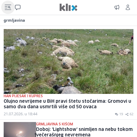
grmljavina
HAN PIJESAK I KUPRES
Olujno nevrijeme u BiH pravi štetu stočarima: Gromovi u
samo dva dana usmrtili više od 50 ovaca
21.07.2026. u 18:44
19
62
GRMLJAVINA S KIŠOM
Doboj: 'Lightshow' snimljen na nebu tokom
večerašnjeg nevremena