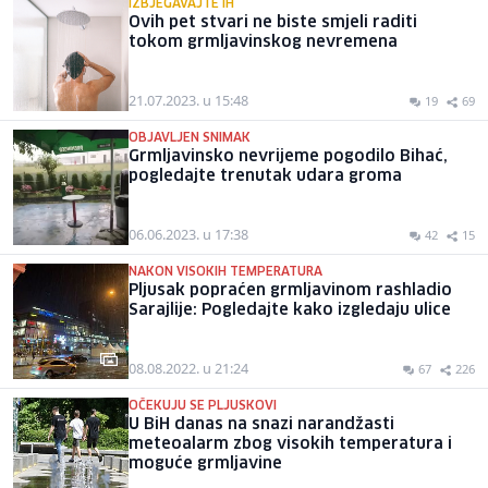
IZBJEGAVAJTE IH
Ovih pet stvari ne biste smjeli raditi
tokom grmljavinskog nevremena
21.07.2023. u 15:48
19
69
OBJAVLJEN SNIMAK
Grmljavinsko nevrijeme pogodilo Bihać,
pogledajte trenutak udara groma
06.06.2023. u 17:38
42
15
NAKON VISOKIH TEMPERATURA
Pljusak popraćen grmljavinom rashladio
Sarajlije: Pogledajte kako izgledaju ulice
08.08.2022. u 21:24
67
226
OČEKUJU SE PLJUSKOVI
U BiH danas na snazi narandžasti
meteoalarm zbog visokih temperatura i
moguće grmljavine