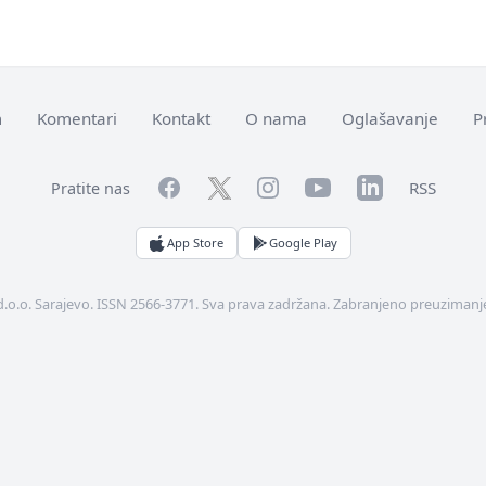
m
Komentari
Kontakt
O nama
Oglašavanje
P
Facebook
YouTube
LinkedIn
Twitter
Instagram
RSS
Pratite nas
App Store
Google Play
d.o.o. Sarajevo. ISSN 2566-3771. Sva prava zadržana. Zabranjeno preuzimanje