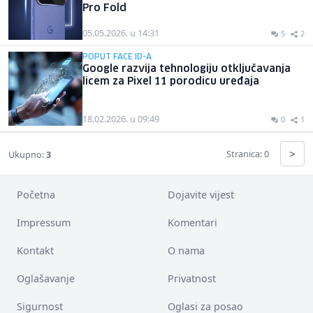
Pro Fold
05.05.2026. u 14:31
5
2
POPUT FACE ID-A
Google razvija tehnologiju otključavanja
licem za Pixel 11 porodicu uređaja
18.02.2026. u 09:49
0
1
>
Stranica: 0
Ukupno:
3
Početna
Dojavite vijest
Impressum
Komentari
Kontakt
O nama
Oglašavanje
Privatnost
Sigurnost
Oglasi za posao