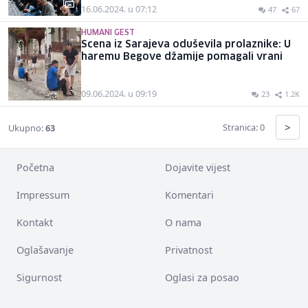
16.06.2024. u 07:12
47
67
HUMANI GEST
Scena iz Sarajeva oduševila prolaznike: U
haremu Begove džamije pomagali vrani
09.06.2024. u 09:19
23
1.2K
>
Stranica: 0
Ukupno:
63
Početna
Dojavite vijest
Impressum
Komentari
Kontakt
O nama
Oglašavanje
Privatnost
Sigurnost
Oglasi za posao