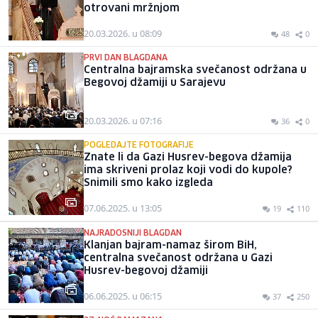
otrovani mržnjom
20.03.2026. u 08:09
48
0
PRVI DAN BLAGDANA
Centralna bajramska svečanost održana u
Begovoj džamiji u Sarajevu
20.03.2026. u 07:16
36
0
POGLEDAJTE FOTOGRAFIJE
Znate li da Gazi Husrev-begova džamija
ima skriveni prolaz koji vodi do kupole?
Snimili smo kako izgleda
07.06.2025. u 13:05
19
110
NAJRADOSNIJI BLAGDAN
Klanjan bajram-namaz širom BiH,
centralna svečanost održana u Gazi
Husrev-begovoj džamiji
06.06.2025. u 06:15
37
250