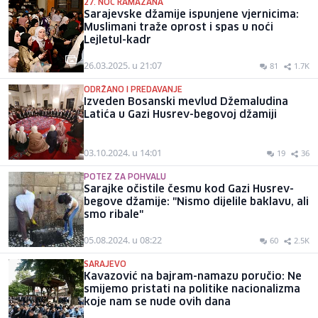
27. NOĆ RAMAZANA
Sarajevske džamije ispunjene vjernicima:
Muslimani traže oprost i spas u noći
Lejletul-kadr
26.03.2025. u 21:07
81
1.7K
ODRŽANO I PREDAVANJE
Izveden Bosanski mevlud Džemaludina
Latića u Gazi Husrev-begovoj džamiji
03.10.2024. u 14:01
19
36
POTEZ ZA POHVALU
Sarajke očistile česmu kod Gazi Husrev-
begove džamije: "Nismo dijelile baklavu, ali
smo ribale"
05.08.2024. u 08:22
60
2.5K
SARAJEVO
Kavazović na bajram-namazu poručio: Ne
smijemo pristati na politike nacionalizma
koje nam se nude ovih dana