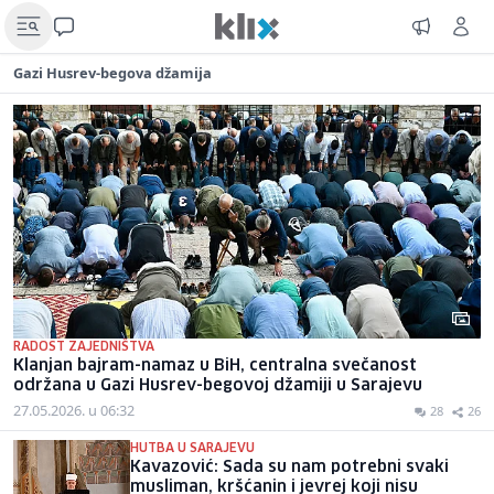
Gazi Husrev-begova džamija
RADOST ZAJEDNIŠTVA
Klanjan bajram-namaz u BiH, centralna svečanost
održana u Gazi Husrev-begovoj džamiji u Sarajevu
27.05.2026. u 06:32
28
26
HUTBA U SARAJEVU
Kavazović: Sada su nam potrebni svaki
musliman, kršćanin i jevrej koji nisu