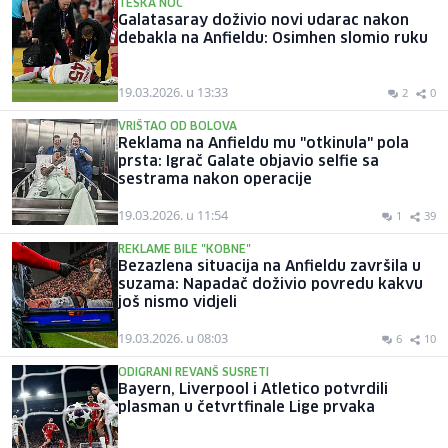
TEŠKA NOĆ
Galatasaray doživio novi udarac nakon
debakla na Anfieldu: Osimhen slomio ruku
19.03.2026. u 13:33
2
0
VRIŠTAO OD BOLOVA
Reklama na Anfieldu mu "otkinula" pola
prsta: Igrač Galate objavio selfie sa
sestrama nakon operacije
19.03.2026. u 11:54
1
39
REKLAME BILE "KOBNE"
Bezazlena situacija na Anfieldu završila u
suzama: Napadač doživio povredu kakvu
još nismo vidjeli
19.03.2026. u 08:03
6
10
ODIGRANI REVANŠ SUSRETI
Bayern, Liverpool i Atletico potvrdili
plasman u četvrtfinale Lige prvaka