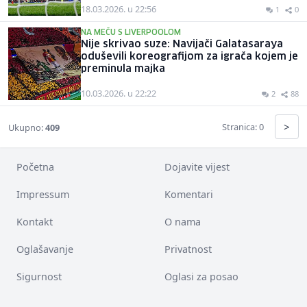
18.03.2026. u 22:56
1
0
NA MEČU S LIVERPOOLOM
Nije skrivao suze: Navijači Galatasaraya
oduševili koreografijom za igrača kojem je
preminula majka
10.03.2026. u 22:22
2
88
>
Stranica: 0
Ukupno:
409
Početna
Dojavite vijest
Impressum
Komentari
Kontakt
O nama
Oglašavanje
Privatnost
Sigurnost
Oglasi za posao