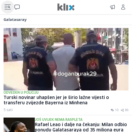
Galatasaray
ODVEDEN U POLICIJU
Turski novinar uhapšen jer je širio lažne vijesti o
transferu zvijezde Bayerna iz Minhena
5 sati
10
86
JOŠ UVIJEK NEMA RASPLETA
Rafael Leao i dalje na čekanju: Milan odbio
ponudu Galatasaraya od 35 miliona eura