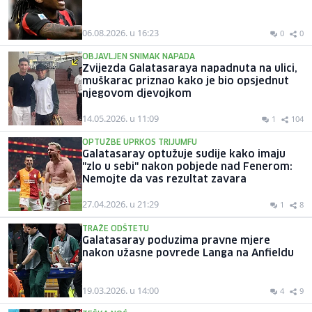
06.08.2026. u 16:23
0
0
OBJAVLJEN SNIMAK NAPADA
Zvijezda Galatasaraya napadnuta na ulici,
muškarac priznao kako je bio opsjednut
njegovom djevojkom
14.05.2026. u 11:09
1
104
OPTUŽBE UPRKOS TRIJUMFU
Galatasaray optužuje sudije kako imaju
"zlo u sebi" nakon pobjede nad Fenerom:
Nemojte da vas rezultat zavara
27.04.2026. u 21:29
1
8
TRAŽE ODŠTETU
Galatasaray poduzima pravne mjere
nakon užasne povrede Langa na Anfieldu
19.03.2026. u 14:00
4
9