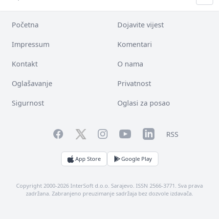
Početna
Dojavite vijest
Impressum
Komentari
Kontakt
O nama
Oglašavanje
Privatnost
Sigurnost
Oglasi za posao
Facebook
YouTube
LinkedIn
Twitter
Instagram
RSS
App Store
Google Play
Copyright 2000-2026 InterSoft d.o.o. Sarajevo. ISSN 2566-3771. Sva prava
zadržana. Zabranjeno preuzimanje sadržaja bez dozvole izdavača.