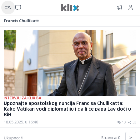
Francis Chullikatt
INTERVJU ZA KLIX.BA
Upoznajte apostolskog nuncija Francisa Chullikatta:
Kako Vatikan vodi diplomatiju i da li će papa Lav doći u
BiH
18.05.2025. u 16:46
13
33
>
Stranica: 0
Ukupno:
1