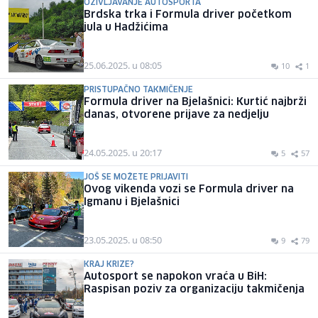
OŽIVLJAVANJE AUTOSPORTA
Brdska trka i Formula driver početkom
jula u Hadžićima
25.06.2025. u 08:05
10
1
PRISTUPAČNO TAKMIČENJE
Formula driver na Bjelašnici: Kurtić najbrži
danas, otvorene prijave za nedjelju
24.05.2025. u 20:17
5
57
JOŠ SE MOŽETE PRIJAVITI
Ovog vikenda vozi se Formula driver na
Igmanu i Bjelašnici
23.05.2025. u 08:50
9
79
KRAJ KRIZE?
Autosport se napokon vraća u BiH:
Raspisan poziv za organizaciju takmičenja