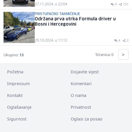
27.11.2024. u 22:04
4
151
PRISTUPAČNO TAKMIČENJE
Održana prva utrka Formula driver u
Bosni i Hercegovini
29.10.2024. u 11:12
4
2
>
Stranica: 0
Ukupno:
13
Početna
Dojavite vijest
Impressum
Komentari
Kontakt
O nama
Oglašavanje
Privatnost
Sigurnost
Oglasi za posao