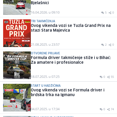
Bjelašnici
16.04.2026. u 09:10
5
0
TRI TAKMIČENJA
Ovog vikenda vozi se Tuzla Grand Prix na
stazi Stara Majevica
21.08.2025. u 23:57
2
0
OTVORENE PRIJAVE
Formula driver takmičenje stiže i u Bihać:
Za amatere i profesionalce
18.07.2025. u 07:25
0
55
START U HADŽIĆIMA
Ovog vikenda vozi se Formula driver i
brdska trka na Igmanu
04.07.2025. u 17:34
0
74