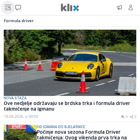
Formula driver
NOVA STAZA
Ove nedjelje održavaju se brdska trka i formula driver
takmičenje na Igmanu
18.06.2026. u 09:50
4
0
OD IGMANA DO BJELAŠNICE
Počinje nova sezona Formula Driver
takmičenja: Ovog vikenda prva trka na