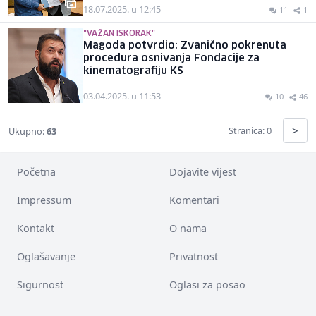
18.07.2025. u 12:45
11
1
"VAŽAN ISKORAK"
Magoda potvrdio: Zvanično pokrenuta
procedura osnivanja Fondacije za
kinematografiju KS
03.04.2025. u 11:53
10
46
>
Stranica: 0
Ukupno:
63
Početna
Dojavite vijest
Impressum
Komentari
Kontakt
O nama
Oglašavanje
Privatnost
Sigurnost
Oglasi za posao