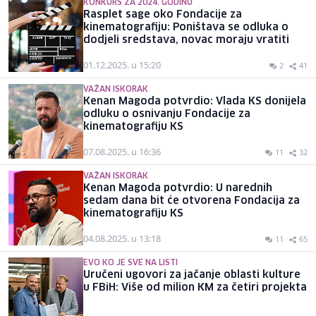
KONKURS ZA 2024. GODINU
Rasplet sage oko Fondacije za
kinematografiju: Poništava se odluka o
dodjeli sredstava, novac moraju vratiti
01.12.2025. u 15:20
2
41
VAŽAN ISKORAK
Kenan Magoda potvrdio: Vlada KS donijela
odluku o osnivanju Fondacije za
kinematografiju KS
07.08.2025. u 16:36
11
32
VAŽAN ISKORAK
Kenan Magoda potvrdio: U narednih
sedam dana bit će otvorena Fondacija za
kinematografiju KS
04.08.2025. u 13:18
11
65
EVO KO JE SVE NA LISTI
Uručeni ugovori za jačanje oblasti kulture
u FBiH: Više od milion KM za četiri projekta