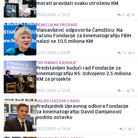
morati pravdati svaku utrošenu KM
20.02.2026. u 15:27
4
10
REAKCIJA NA PROZIVKE
Vlaisavljević odgovorila Čamdžiću: Na
računu Fondacije za kinematografiju FBiH
nalazi se 10,5 miliona KM
22.01.2026. u 23:46
19
0
"SISTEMSKO RJEŠENJE"
Predstavljen budući rad Fondacije za
kinematografiju KS: Izdvojeno 2,5 miliona
KM za projekte
09.01.2026. u 12:26
1
18
USLJED IZAZOVA U RADU
Predsjednik Upravnog odbora Fondacije
za kinematografiju David Damjanović
podnio ostavku
03.12.2025. u 13:24
3
1