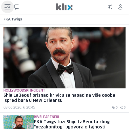
FKA Twigs
HOLLYWOODSKI INCIDENT
Shia LaBeouf priznao krivicu za napad na više osoba
ispred bara u New Orleansu
03.06.2026. u 20:45
0
3
BIVŠI PARTNERI
FKA Twigs tuži Shiju LaBeoufa zbog
"nezakonitog" ugovora o tajnosti