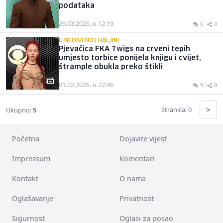
podataka
26.03.2026. u 12:19
0
0
U NEOBIČNOJ HALJINI
Pjevačica FKA Twigs na crveni tepih
umjesto torbice ponijela knjigu i cvijet,
štrample obukla preko štikli
01.02.2026. u 22:46
9
8
>
Stranica: 0
Ukupno:
5
Početna
Dojavite vijest
Impressum
Komentari
Kontakt
O nama
Oglašavanje
Privatnost
Sigurnost
Oglasi za posao