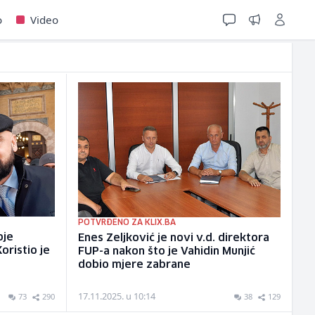
o
Video
POTVRĐENO ZA KLIX.BA
oje
Enes Zeljković je novi v.d. direktora
oristio je
FUP-a nakon što je Vahidin Munjić
dobio mjere zabrane
17.11.2025. u 10:14
73
290
38
129