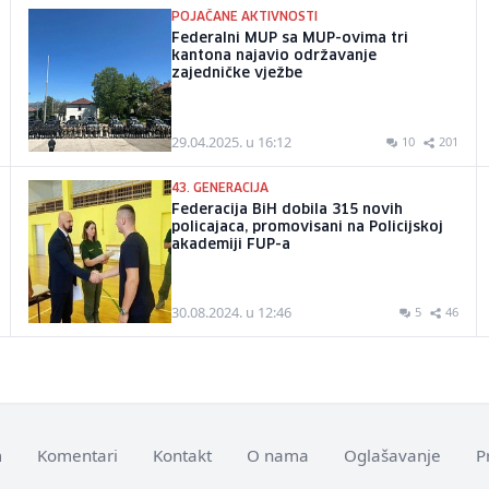
POJAČANE AKTIVNOSTI
Federalni MUP sa MUP-ovima tri
kantona najavio održavanje
zajedničke vježbe
29.04.2025. u 16:12
10
201
43. GENERACIJA
Federacija BiH dobila 315 novih
policajaca, promovisani na Policijskoj
akademiji FUP-a
30.08.2024. u 12:46
5
46
m
Komentari
Kontakt
O nama
Oglašavanje
P