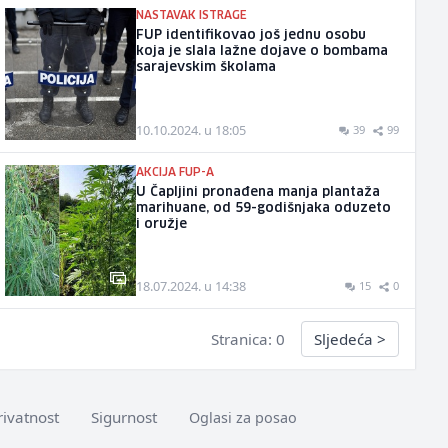
NASTAVAK ISTRAGE
FUP identifikovao još jednu osobu
koja je slala lažne dojave o bombama
sarajevskim školama
10.10.2024. u 18:05
39
99
AKCIJA FUP-A
U Čapljini pronađena manja plantaža
marihuane, od 59-godišnjaka oduzeto
i oružje
18.07.2024. u 14:38
15
0
Stranica: 0
Sljedeća
>
rivatnost
Sigurnost
Oglasi za posao