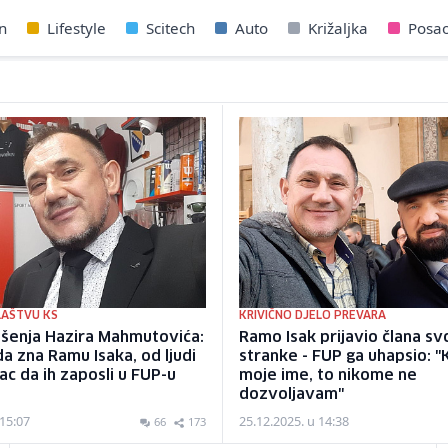
n
Lifestyle
Scitech
Auto
Križaljka
Posa
LAŠTVU KS
KRIVIČNO DJELO PREVARA
pšenja Hazira Mahmutovića:
Ramo Isak prijavio člana sv
da zna Ramu Isaka, od ljudi
stranke - FUP ga uhapsio: "K
ac da ih zaposli u FUP-u
moje ime, to nikome ne
dozvoljavam"
 15:07
25.12.2025. u 14:38
66
173