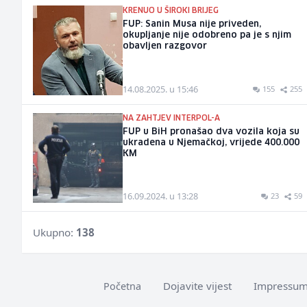
KRENUO U ŠIROKI BRIJEG
FUP: Sanin Musa nije priveden,
okupljanje nije odobreno pa je s njim
obavljen razgovor
14.08.2025. u 15:46
155
255
NA ZAHTJEV INTERPOL-A
FUP u BiH pronašao dva vozila koja su
ukradena u Njemačkoj, vrijede 400.000
KM
16.09.2024. u 13:28
23
59
Ukupno:
138
Dojavite vijest
Impressu
Početna