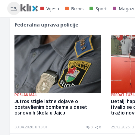
Vijesti
Biznis
Sport
Magazi
Federalna uprava policije
POSLAN MAIL
PREDAT TUŽI
Jutros stigle lažne dojave o
Detalji ha
postavljenim bombama u deset
Hvalio se 
osnovnih škola u Jajcu
tražio nov
30.04.2026. u 13:01
25.12.2025. u
0
0