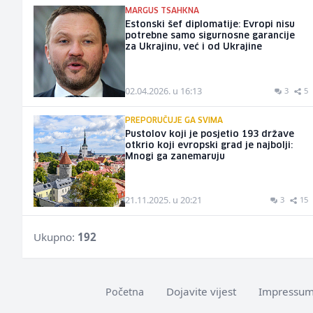
MARGUS TSAHKNA
Estonski šef diplomatije: Evropi nisu
potrebne samo sigurnosne garancije
za Ukrajinu, već i od Ukrajine
02.04.2026. u 16:13
3
5
PREPORUČUJE GA SVIMA
Pustolov koji je posjetio 193 države
otkrio koji evropski grad je najbolji:
Mnogi ga zanemaruju
21.11.2025. u 20:21
3
15
Ukupno:
192
Dojavite vijest
Impressu
Početna