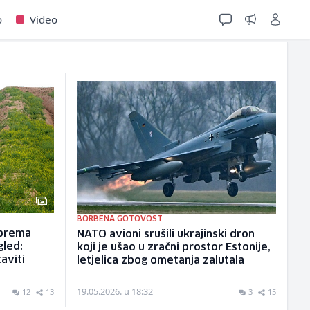
o
Video
BORBENA GOTOVOST
 prema
NATO avioni srušili ukrajinski dron
gled:
koji je ušao u zračni prostor Estonije,
aviti
letjelica zbog ometanja zalutala
19.05.2026. u 18:32
12
13
3
15