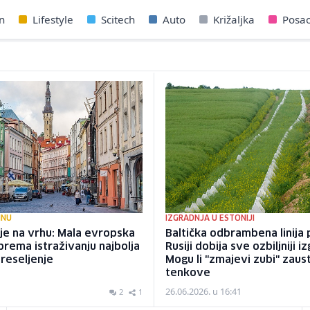
n
Lifestyle
Scitech
Auto
Križaljka
Posa
INU
IZGRADNJA U ESTONIJI
je na vrhu: Mala evropska
Baltička odbrambena linija
prema istraživanju najbolja
Rusiji dobija sve ozbiljniji iz
preseljenje
Mogu li "zmajevi zubi" zaust
tenkove
26.06.2026. u 16:41
2
1