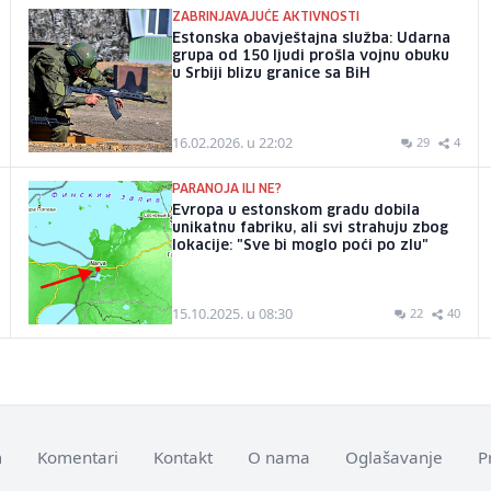
ZABRINJAVAJUĆE AKTIVNOSTI
Estonska obavještajna služba: Udarna
grupa od 150 ljudi prošla vojnu obuku
u Srbiji blizu granice sa BiH
16.02.2026. u 22:02
29
4
PARANOJA ILI NE?
Evropa u estonskom gradu dobila
unikatnu fabriku, ali svi strahuju zbog
lokacije: "Sve bi moglo poći po zlu"
15.10.2025. u 08:30
22
40
m
Komentari
Kontakt
O nama
Oglašavanje
P