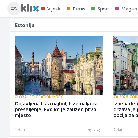
Vijesti
Biznis
Sport
Magazi
Estonija
GLOBAL RELOCATION INDEX
ZA 2026. GOD
Objavljena lista najboljih zemalja za
Iznenađen
preseljenje: Evo ko je zauzeo prvo
država je 
mjesto
opcija za 
1 dan
2 dana
6
5