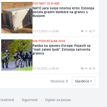
POSTAVIT ĆE IH 600
NATO jača svoje istočno krilo: Estonija
počela graditi bunkere na granici s
Rusijom
13.12.2025. u 23:40
13
51
SVE PODSJEĆA NA 2014.
Panika na sjeveru Evrope: Pojavili se
"mali zeleni ljudi", Estonija zatvorila
granicu
12.10.2025. u 08:43
46
96
Stranica: 0
Sljedeća
>
rivatnost
Sigurnost
Oglasi za posao