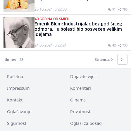
25.10.2024. u 22:33
91
795
40 GODINA OD SMRTI
Emerik Blum: Industrijalac bez godišnjeg
odmora, i u bolesti bio posvećen velikim
idejama
24.06.2024. u 22:21
42
735
>
Stranica: 0
Ukupno:
23
Početna
Dojavite vijest
Impressum
Komentari
Kontakt
O nama
Oglašavanje
Privatnost
Sigurnost
Oglasi za posao