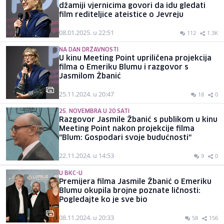
džamiji vjernicima govori da idu gledati
film rediteljice ateistice o Jevreju
08.01.2025. u 22:51
112
1.3K
NA DAN DRŽAVNOSTI
U kinu Meeting Point upriličena projekcija
filma o Emeriku Blumu i razgovor s
Jasmilom Žbanić
25.11.2024. u 20:47
18
0
25. NOVEMBRA U 20 SATI
Razgovor Jasmile Žbanić s publikom u kinu
Meeting Point nakon projekcije filma
"Blum: Gospodari svoje budućnosti"
22.11.2024. u 14:53
9
0
U BKC-U
Premijera filma Jasmile Žbanić o Emeriku
Blumu okupila brojne poznate ličnosti:
Pogledajte ko je sve bio
08.11.2024. u 20:33
58
156