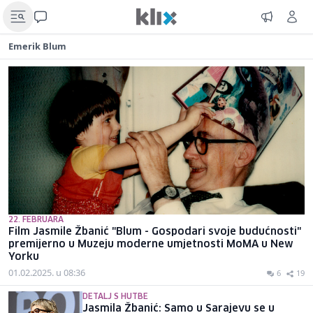
Emerik Blum
22. FEBRUARA
Film Jasmile Žbanić "Blum - Gospodari svoje budućnosti"
premijerno u Muzeju moderne umjetnosti MoMA u New
Yorku
01.02.2025. u 08:36
6
19
DETALJ S HUTBE
Jasmila Žbanić: Samo u Sarajevu se u