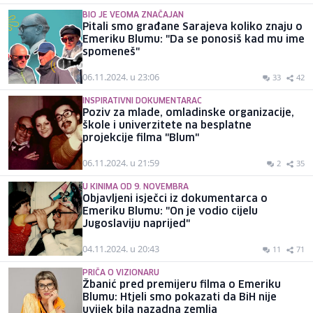
BIO JE VEOMA ZNAČAJAN
Pitali smo građane Sarajeva koliko znaju o
Emeriku Blumu: "Da se ponosiš kad mu ime
spomeneš"
06.11.2024. u 23:06
33
42
INSPIRATIVNI DOKUMENTARAC
Poziv za mlade, omladinske organizacije,
škole i univerzitete na besplatne
projekcije filma "Blum"
06.11.2024. u 21:59
2
35
U KINIMA OD 9. NOVEMBRA
Objavljeni isječci iz dokumentarca o
Emeriku Blumu: "On je vodio cijelu
Jugoslaviju naprijed"
04.11.2024. u 20:43
11
71
PRIČA O VIZIONARU
Žbanić pred premijeru filma o Emeriku
Blumu: Htjeli smo pokazati da BiH nije
uvijek bila nazadna zemlja