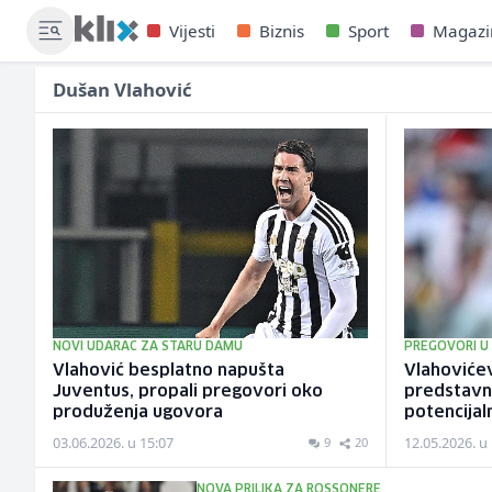
Vijesti
Biznis
Sport
Magazi
Dušan Vlahović
NOVI UDARAC ZA STARU DAMU
PREGOVORI U
Vlahović besplatno napušta
Vlahovićev
Juventus, propali pregovori oko
predstavn
produženja ugovora
potencijal
03.06.2026. u 15:07
12.05.2026. u
9
20
NOVA PRILIKA ZA ROSSONERE