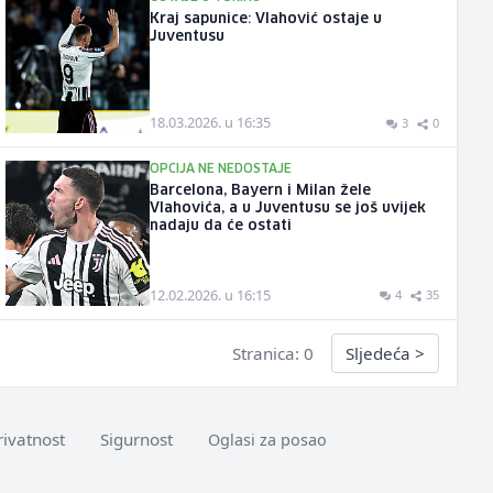
Kraj sapunice: Vlahović ostaje u
Juventusu
18.03.2026. u 16:35
3
0
OPCIJA NE NEDOSTAJE
Barcelona, Bayern i Milan žele
Vlahovića, a u Juventusu se još uvijek
nadaju da će ostati
12.02.2026. u 16:15
4
35
Stranica: 0
Sljedeća
>
rivatnost
Sigurnost
Oglasi za posao