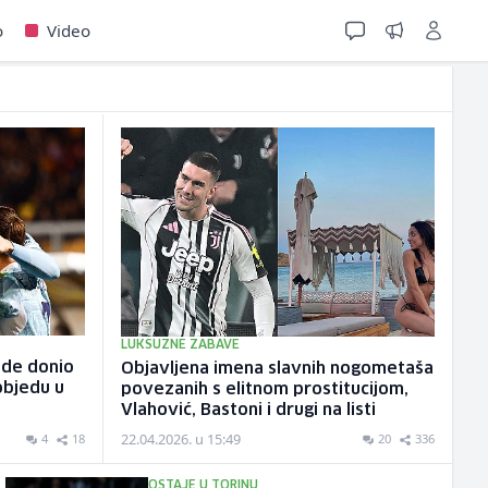
o
Video
LUKSUZNE ZABAVE
nde donio
Objavljena imena slavnih nogometaša
objedu u
povezanih s elitnom prostitucijom,
Vlahović, Bastoni i drugi na listi
22.04.2026. u 15:49
4
18
20
336
OSTAJE U TORINU