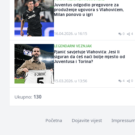
Juventus odgodio pregovore za
produženje ugovora s Vlahovićem,
Milan ponovo u igri
16.04.2026. u 16:15
0
4
LEGENDARNI VEZNJAK
Pjanić savjetuje Vlahovića: Jesi li
siguran da ćeš naći bolje mjesto od
Juventusa i Torina?
15.03.2026. u 13:56
4
0
Ukupno:
130
Dojavite vijest
Impressu
Početna