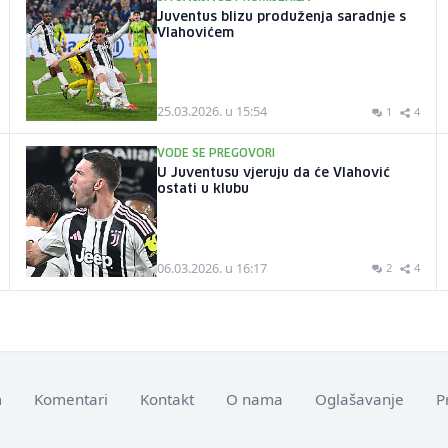
Juventus blizu produženja saradnje s
Vlahovićem
25.03.2026. u 15:54
1
4
VODE SE PREGOVORI
U Juventusu vjeruju da će Vlahović
ostati u klubu
06.03.2026. u 16:17
2
4
m
Komentari
Kontakt
O nama
Oglašavanje
P