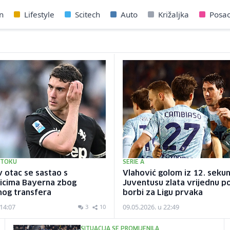
n
Lifestyle
Scitech
Auto
Križaljka
Posa
 TOKU
SERIE A
 otac se sastao s
Vlahović golom iz 12. seku
icima Bayerna zbog
Juventusu zlata vrijednu p
nog transfera
borbi za Ligu prvaka
 14:07
09.05.2026. u 22:49
3
10
SITUACIJA SE PROMIJENILA