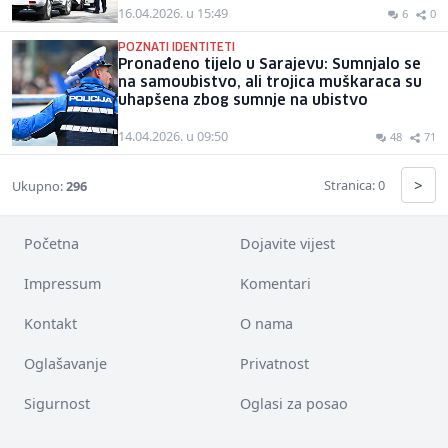
16.04.2026. u 15:49
6
0
POZNATI IDENTITETI
Pronađeno tijelo u Sarajevu: Sumnjalo se
na samoubistvo, ali trojica muškaraca su
uhapšena zbog sumnje na ubistvo
14.04.2026. u 09:50
48
71
>
Stranica: 0
Ukupno:
296
Početna
Dojavite vijest
Impressum
Komentari
Kontakt
O nama
Oglašavanje
Privatnost
Sigurnost
Oglasi za posao