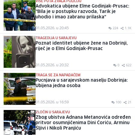
VIŠE PUTA ZVALA POLICIJU
Advokatica ubijene Elme Godinjak-Prusac:
"Bila je u postupku razvoda, Tarik je
uhodio i imao zabranu prilaska"
01.05.2026. u 20:45
224
1.1K
TRAGEDIJA U SARAJEVU
Poznat identitet ubijene žene na Dobrinji,
riječ je o Elmi Godinjak-Prusac
01.05.2026. u 20:32
0
622
TRAGA SE ZA NAPADAČEM
Pucnjava u sarajevskom naselju Dobrinja:
Ubijena jedna osoba
01.05.2026. u 16:59
100
21
ZLOČIN U SARAJEVU
Zbog ubistva Adnana Metanovića određen
pritvor osumnjičenima Dini Ćoriću, Arminu
Šljivi i Nikoli Pranjiću