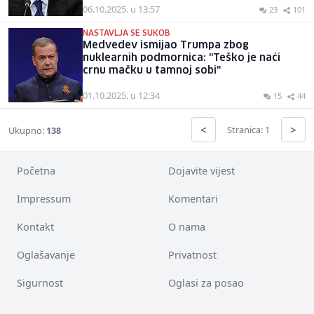
06.10.2025. u 13:57
23
101
NASTAVLJA SE SUKOB
Medvedev ismijao Trumpa zbog
nuklearnih podmornica: "Teško je naći
crnu mačku u tamnoj sobi"
01.10.2025. u 12:34
15
44
<
>
Stranica: 1
Ukupno:
138
Početna
Dojavite vijest
Impressum
Komentari
Kontakt
O nama
Oglašavanje
Privatnost
Sigurnost
Oglasi za posao