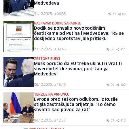
Medvedeva
31.12.2025. u 06:38
23
68
NASTAVAK DOBRE SARADNJE
Dodik se pohvalio novogodišnjim
čestitkama od Putina i Medvedeva: "RS se
dosljedno suprotstavljala pritisku"
27.12.2025. u 09:46
36
111
ŽESTOKE RIJEČI
Musk poručio da EU treba ukinuti i vratiti
suverenitet državama, podržao ga
Medvedev
06.12.2025. u 18:45
79
182
TENZIJE NA VRHUNCU
Evropa pred teškom odlukom, iz Rusije
stigla zastrašujuća prijetnja: "To ćemo
shvatiti kao povod za rat"
04.12.2025. u 12:37
57
113