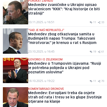
PORUKA I ZAPADU
Medvedev zvaničnike u Ukrajini opisao
skraćenicom "KKK": "Kraj historije će biti
strašniji"
03.11.2025. u 16:51
11
33
"SAD JE NAŠ NEPRIJATELJ"
Medvedev zbog otkazivanja samita u
Budimpešti napao Trumpa: Takozvani
"mirotvorac" je krenuo u rat s Rusijom
23.10.2025. u 16:45
19
61
GOVORIO I O ZELENSKOM
Medvedev o Trumpovim izjavama: "Rusiji
je potrebna pobjeda u Ukrajini pod
poznatim uslovima"
18.10.2025. u 19:22
11
70
KOMENTARISAO DRONOVE
Medvedev: Evropljani treba da osjete
strah od rata i tresu se ko glupe životinje
otjerane na klanje