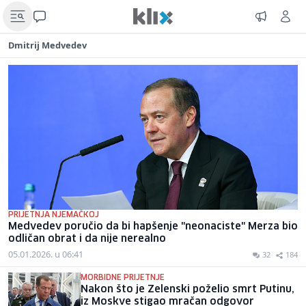
Dmitrij Medvedev
PRIJETNJA NJEMAČKOJ
Medvedev poručio da bi hapšenje "neonaciste" Merza bio
odličan obrat i da nije nerealno
05.01.2026. u 06:41
32
184
MORBIDNE PRIJETNJE
Nakon što je Zelenski poželio smrt Putinu,
iz Moskve stigao mračan odgovor