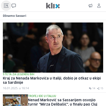
DInamo Sassari
ŠTETA ZA LEGENDU BIH
Kraj za Nenada Markovića u Italiji, dobio je otkaz u ekipi
sa Sardinije
16.01.2025. u 16:14
14
15
TROFEJ IDE U ITALIJU
Nenad Marković sa Sassarijem osvojio
turnir "Mirza Delibašić", u finalu pao Cluj