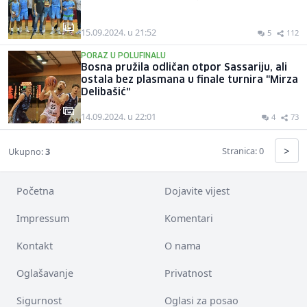
15.09.2024. u 21:52
5
112
PORAZ U POLUFINALU
Bosna pružila odličan otpor Sassariju, ali
ostala bez plasmana u finale turnira "Mirza
Delibašić"
14.09.2024. u 22:01
4
73
>
Stranica: 0
Ukupno:
3
Početna
Dojavite vijest
Impressum
Komentari
Kontakt
O nama
Oglašavanje
Privatnost
Sigurnost
Oglasi za posao