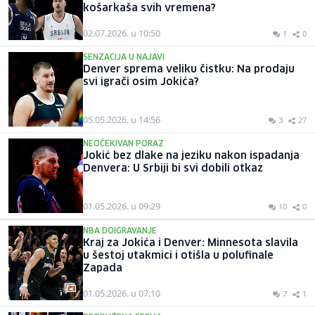
košarkaša svih vremena?
02.07.2026. u 10:50
1
0
SENZACIJA U NAJAVI
Denver sprema veliku čistku: Na prodaju
svi igrači osim Jokića?
05.05.2026. u 14:56
3
27
NEOČEKIVAN PORAZ
Jokić bez dlake na jeziku nakon ispadanja
Denvera: U Srbiji bi svi dobili otkaz
01.05.2026. u 09:29
10
0
NBA DOIGRAVANJE
Kraj za Jokića i Denver: Minnesota slavila
u šestoj utakmici i otišla u polufinale
Zapada
01.05.2026. u 07:10
7
1