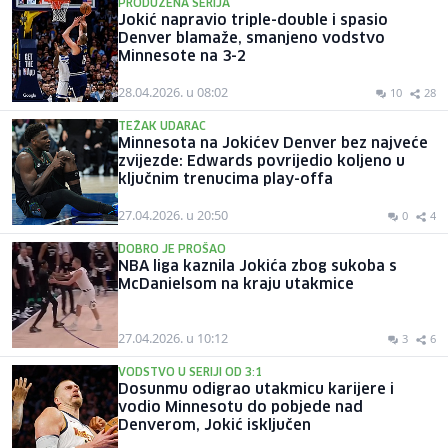
PRODUŽENA SERIJA
Jokić napravio triple-double i spasio
Denver blamaže, smanjeno vodstvo
Minnesote na 3-2
28.04.2026. u 08:02
10
28
TEŽAK UDARAC
Minnesota na Jokićev Denver bez najveće
zvijezde: Edwards povrijedio koljeno u
ključnim trenucima play-offa
27.04.2026. u 20:50
0
4
DOBRO JE PROŠAO
NBA liga kaznila Jokića zbog sukoba s
McDanielsom na kraju utakmice
27.04.2026. u 10:12
3
6
VODSTVO U SERIJI OD 3:1
Dosunmu odigrao utakmicu karijere i
vodio Minnesotu do pobjede nad
Denverom, Jokić isključen