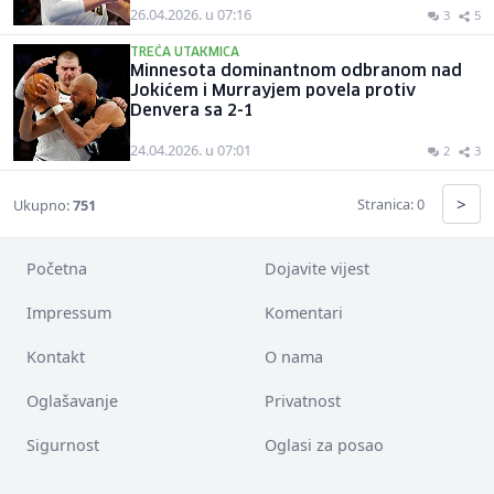
26.04.2026. u 07:16
3
5
TREĆA UTAKMICA
Minnesota dominantnom odbranom nad
Jokićem i Murrayjem povela protiv
Denvera sa 2-1
24.04.2026. u 07:01
2
3
>
Stranica: 0
Ukupno:
751
Početna
Dojavite vijest
Impressum
Komentari
Kontakt
O nama
Oglašavanje
Privatnost
Sigurnost
Oglasi za posao