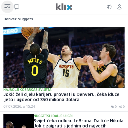
Denver Nuggets
NAJBOLJI KOŠARKAŠ SVIJETA
Jokić želi cijelu karijeru provesti u Denveru, čeka iduće
ljeto i ugovor od 350 miliona dolara
07.07.2026. u 15:24
0
0
NUGGETSI I DALJE U IGRI
Svijet čeka odluku LeBrona: Da li će Nikola
Jokić zaigrati s jednim od najvećih