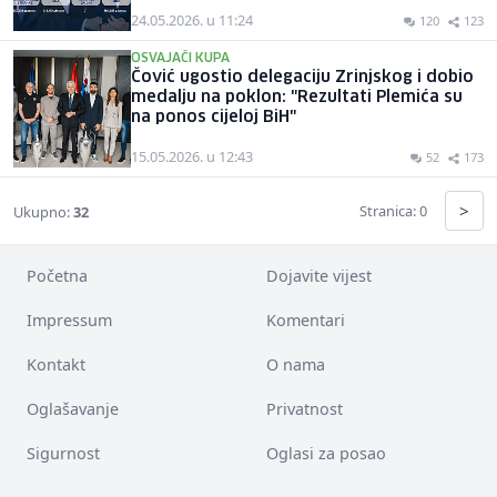
24.05.2026. u 11:24
120
123
OSVAJAČI KUPA
Čović ugostio delegaciju Zrinjskog i dobio
medalju na poklon: "Rezultati Plemića su
na ponos cijeloj BiH"
15.05.2026. u 12:43
52
173
>
Stranica: 0
Ukupno:
32
Početna
Dojavite vijest
Impressum
Komentari
Kontakt
O nama
Oglašavanje
Privatnost
Sigurnost
Oglasi za posao