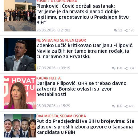
SUSRET U DUBROVNIKU
Plenković i Čović održali sastanak:
"Vrijeme je da hrvatski narod dobije
legitimnu predstavnicu u Predsjedništvu
BiH"
26.06.2026. u 21:02
52
176
NE SVIĐA MU SE NJEN IZBOR
Zdenko Lučić kritikovao Darijanu Filipović:
Navija za BiH jer tamo igra njen rođak, ja
ću naravno za Hrvatsku
17.06.2026. u 09:19
150
304
KADAR HDZ-A
Darijana Filipović: OHR se trebao davno
zatvoriti, Bonske ovlasti su izvor
nestabilnosti
05.06.2026. u 15:29
166
465
DVA MJESTA, SEDAM OSOBA
Put do Predsjedništva BiH u brojevima: Šta
glasovi s prošlih izbora govore o šansama
kandidata u FBiH