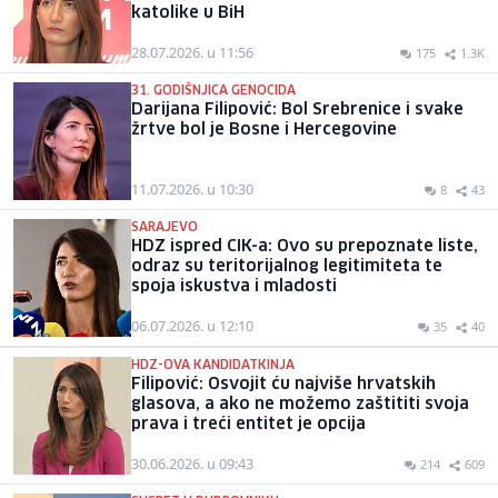
katolike u BiH
28.07.2026. u 11:56
175
1.3K
31. GODIŠNJICA GENOCIDA
Darijana Filipović: Bol Srebrenice i svake
žrtve bol je Bosne i Hercegovine
11.07.2026. u 10:30
8
43
SARAJEVO
HDZ ispred CIK-a: Ovo su prepoznate liste,
odraz su teritorijalnog legitimiteta te
spoja iskustva i mladosti
06.07.2026. u 12:10
35
40
HDZ-OVA KANDIDATKINJA
Filipović: Osvojit ću najviše hrvatskih
glasova, a ako ne možemo zaštititi svoja
prava i treći entitet je opcija
30.06.2026. u 09:43
214
609