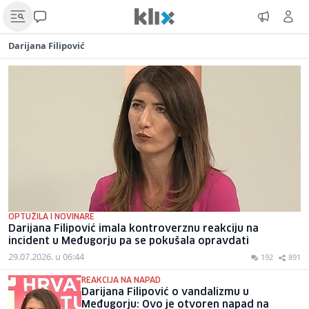
Darijana Filipović
OPTUŽILA I NOVINARE
Darijana Filipović imala kontroverznu reakciju na
incident u Međugorju pa se pokušala opravdati
29.07.2026. u 06:44
192
891
REAKCIJA NA NAPAD
Darijana Filipović o vandalizmu u
Međugorju: Ovo je otvoren napad na