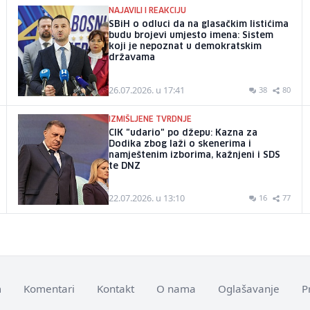
NAJAVILI I REAKCIJU
SBiH o odluci da na glasačkim listićima
budu brojevi umjesto imena: Sistem
koji je nepoznat u demokratskim
državama
26.07.2026. u 17:41
38
80
IZMIŠLJENE TVRDNJE
CIK "udario" po džepu: Kazna za
Dodika zbog laži o skenerima i
namještenim izborima, kažnjeni i SDS
te DNZ
22.07.2026. u 13:10
16
77
m
Komentari
Kontakt
O nama
Oglašavanje
P