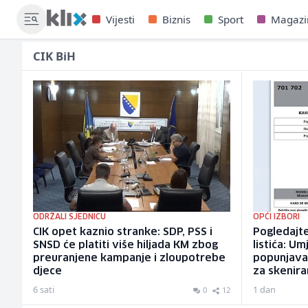
Vijesti
Biznis
Sport
Magazi
CIK BiH
ODRŽALI SJEDNICU
OPĆI IZBORI
CIK opet kaznio stranke: SDP, PSS i
Pogledajte
SNSD će platiti više hiljada KM zbog
listića: Um
preuranjene kampanje i zloupotrebe
popunjavat
djece
za skenira
6 sati
1 dan
0
12