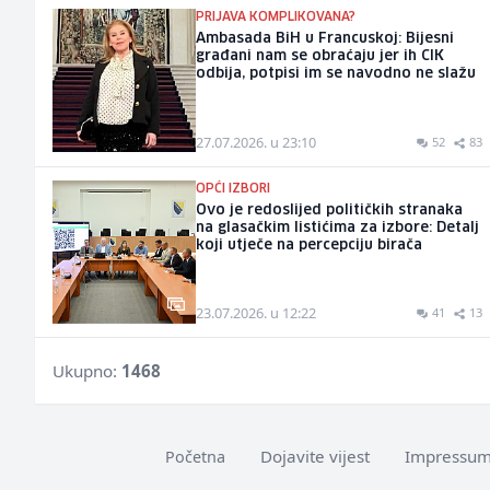
PRIJAVA KOMPLIKOVANA?
Ambasada BiH u Francuskoj: Bijesni
građani nam se obraćaju jer ih CIK
odbija, potpisi im se navodno ne slažu
27.07.2026. u 23:10
52
83
OPĆI IZBORI
Ovo je redoslijed političkih stranaka
na glasačkim listićima za izbore: Detalj
koji utječe na percepciju birača
23.07.2026. u 12:22
41
13
Ukupno:
1468
Dojavite vijest
Impressu
Početna