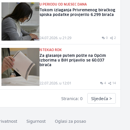
U PERIODU OD MJESEC DANA
Tokom izlaganja Privremenog biračkog
spiska podatke provjerilo 6.299 birača
24.07.2026. u 21:29
0
2
ISTEKAO ROK
Za glasanje putem pošte na Općim
izborima u BiH prijavilo se 60.037
birača
22.07.2026. u 12:01
4
14
Stranica: 0
Sljedeća
>
rivatnost
Sigurnost
Oglasi za posao