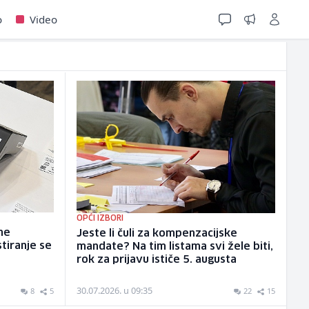
o
Video
OPĆI IZBORI
ne
Jeste li čuli za kompenzacijske
stiranje se
mandate? Na tim listama svi žele biti,
rok za prijavu ističe 5. augusta
30.07.2026. u 09:35
8
5
22
15