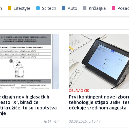
n
Lifestyle
Scitech
Auto
Križaljka
Posa
OBJAVIO CIK
 dizajn novih glasačkih
Prvi kontingent nove izbor
jesto "X", birači će
tehnologije stigao u BiH, te
i kružiće; tu su i uputstva
očekuje sredinom augusta
nje
03.08.2026. u 15:47
37
4