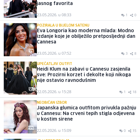
jasnog favorita
23.05.2026. u 08:33
1
0
POZIRALA U BIJELOM SATENU
Eva Longoria kao moderna mlada: Modno
izdanje koje je obilježilo pretposljednji dan
Cannesa
23.05.2026. u 07:52
3
8
UPEČATLJIV OUTFIT
Heidi Klum na zabavi u Cannesu zasjenila
sve: Prozirni korzet i dekolte koji nikoga
nije ostavio ravnodušnim
22.05.2026. u 15:28
1
18
NEOBIČAN IZBOR
Japanska glumica outfitom privukla pažnju
u Cannesu: Na crveni tepih stigla odjevena
u kostim sirene
22.05.2026. u 15:09
0
15