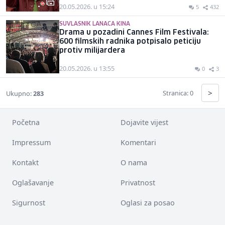
20.05.2026. u 15:24
5
432
SUVLASNIK LANACA KINA
Drama u pozadini Cannes Film Festivala:
600 filmskih radnika potpisalo peticiju
protiv milijardera
20.05.2026. u 13:55
0
3
>
Stranica: 0
Ukupno:
283
Početna
Dojavite vijest
Impressum
Komentari
Kontakt
O nama
Oglašavanje
Privatnost
Sigurnost
Oglasi za posao