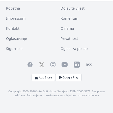
Početna
Dojavite vijest
Impressum
Komentari
Kontakt
O nama
Oglašavanje
Privatnost
Sigurnost
Oglasi za posao
Facebook
YouTube
LinkedIn
Twitter
Instagram
RSS
App Store
Google Play
Copyright 2000-2026 InterSoft d.o.o. Sarajevo. ISSN 2566-3771. Sva prava
zadržana. Zabranjeno preuzimanje sadržaja bez dozvole izdavača.