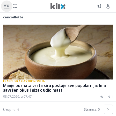
cancoillotte
FRANCUSKA GASTRONOMIJA
Manje poznata vrsta sira postaje sve popularnija: Ima
savršen okus i nizak udio masti
08.07.2026. u 07:47
1
1
>
Stranica: 0
Ukupno:
1